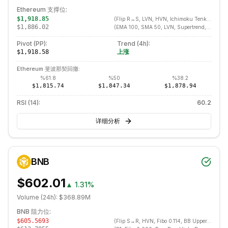
Ethereum
支撑位:
$1,918.85
(
Flip R→S, LVN, HVN, Ichimoku Tenkan, Pivot Point, Fibo 0.236, Prev Day Close
$1,886.02
(
EMA 100, SMA 50, LVN, Supertrend, Keltner Lower
Pivot (PP):
Trend (
4h
):
上涨
$1,918.58
Ethereum
斐波那契回撤:
%
61.8
%
50
%
38.2
$1,815.74
$1,847.34
$1,878.94
RSI (14):
60.2
详细分析
BNB
$602.01
▲
1.31%
Volume (24h):
$368.89M
BNB
阻力位:
$605.5693
(
Flip S→R, HVN, Fibo 0.114, BB Upper, Keltner Upper