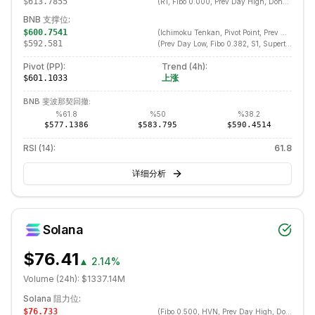
$613.7855
(
R1, Fibo 0.000, Prev Day High, Donchian Upper, Swing High
BNB
支撑位:
$600.7541
(
Ichimoku Tenkan, Pivot Point, Prev Day Close, Fibo 0.214, HVN, Ichimoku Kijun, ATR Lower, EMA 20
$592.581
(
Prev Day Low, Fibo 0.382, S1, Supertrend, HVN, LVN, Ichimoku Senkou A, EMA 50, SMA 50
Pivot (PP):
Trend (
4h
):
上涨
$601.1033
BNB
斐波那契回撤:
%
61.8
%
50
%
38.2
$577.1386
$583.795
$590.4514
RSI (14):
61.8
详细分析
Solana
$76.41
▲
2.14%
Volume (24h):
$1337.14M
Solana
阻力位:
$76.733
(
Fibo 0.500, HVN, Prev Day High, Donchian Upper, Swing High, Value Area High