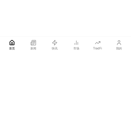
首页
新闻
快讯
市场
TradFi
我的
COINOTAG 是一家独立的媒体网络，比所有人更快发布影响价格