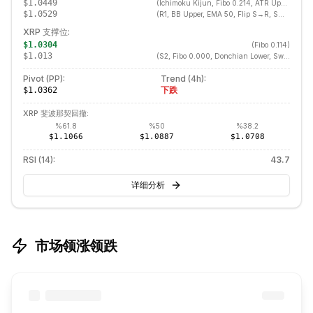
$1.0449
(
Ichimoku Kijun, Fibo 0.214, ATR Upper, Prev Day High, Swing High, Flip S→R
$1.0529
(
R1, BB Upper, EMA 50, Flip S→R, SMA 50, Donchian Upper
XRP
支撑位:
$1.0304
(
Fibo 0.114
)
$1.013
(
S2, Fibo 0.000, Donchian Lower, Swing Low
)
Pivot (PP):
Trend (
4h
):
下跌
$1.0362
XRP
斐波那契回撤:
%
61.8
%
50
%
38.2
$1.1066
$1.0887
$1.0708
RSI (14):
43.7
详细分析
市场领涨领跌