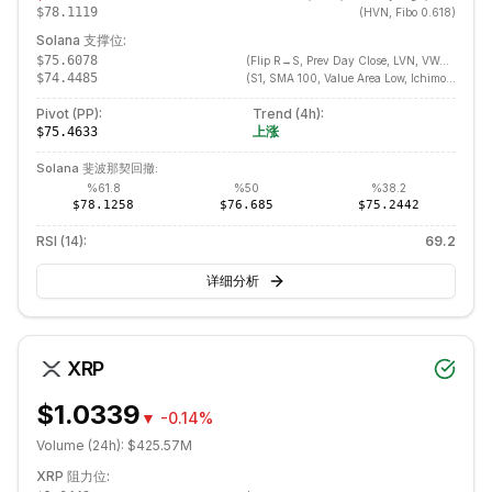
$78.1119
(
HVN, Fibo 0.618
)
Solana
支撑位:
$75.6078
(
Flip R→S, Prev Day Close, LVN, VWAP, SMA 200, ATR Lower, Pivot Point, HVN, Fibo 0.382, Ichimoku Tenkan
$74.4485
(
S1, SMA 100, Value Area Low, Ichimoku Senkou B, LVN, Ichimoku Kijun, EMA 100, BB Middle, SMA 20, EMA 50, Supertrend
Pivot (PP):
Trend (
4h
):
上涨
$75.4633
Solana
斐波那契回撤:
%
61.8
%
50
%
38.2
$78.1258
$76.685
$75.2442
RSI (14):
69.2
详细分析
XRP
$1.0339
▼
-0.14%
Volume (24h):
$425.57M
XRP
阻力位: