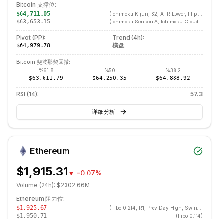
Bitcoin
支撑位:
$64,711.05
(
Ichimoku Kijun, S2, ATR Lower, Flip R→S, Fibo 0.382, LVN, BB Middle, SMA 20, Prev Day Low, EMA 20, POC
$63,653.15
(
Ichimoku Senkou A, Ichimoku Cloud Bottom, Fibo 0.618
Pivot (PP):
Trend (
4h
):
横盘
$64,979.78
Bitcoin
斐波那契回撤:
%
61.8
%
50
%
38.2
$63,611.79
$64,250.35
$64,888.92
RSI (14):
57.3
详细分析
Ethereum
$1,915.31
▼
-0.07%
Volume (24h):
$2302.66M
Ethereum
阻力位:
$1,925.67
(
Fibo 0.214, R1, Prev Day High, Swing High, BB Upper, HVN, MACD Cross
$1,950.71
(
Fibo 0.114
)