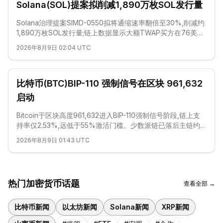
Solana(SOL)提案拟削减1,890万枚SOL发行量
Solana治理提案SIMD-0550拟将通缩速率翻倍至30%,削减约
1,890万枚SOL发行量;链上数据显示大额TWAP买方在76美元
附近持续吸筹。
2026年8月9日 02:04 UTC
比特币(BTC)BIP-110 强制信号在区块 961,632
启动
Bitcoin于区块高度961,632进入BIP-110强制信号阶段,链上支
持率仅2.53%,远低于55%激活门槛。少数派链已落后主链约
20个区块,Ledger发布重放攻击安全警告。
2026年8月9日 01:43 UTC
热门加密货币话题
查看全部 →
比特币新闻
以太坊新闻
Solana新闻
XRP新闻