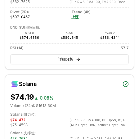
$582.7625
(
Flip R→S, EMA 100, EMA 200, Donchian Lower, Fibo 0.500
Pivot (PP):
Trend (
4h
):
上涨
$597.0467
BNB
斐波那契回撤:
%
61.8
%
50
%
38.2
$574.6556
$580.545
$586.4344
RSI (14):
57.7
详细分析
Solana
$74.19
▲
0.08%
Volume (24h):
$1613.30M
Solana
阻力位:
$74.472
(
Flip S→R, SMA 100, BB Upper, R1, Prev Day High, Donchian Upper, Swing High, LVN, EMA 200
$75.4598
(
ATR Upper, HVN, Keltner Upper, LVN, R2, Fibo 0.382
Solana
支撑位:
$73.7634
(
Flip R→S, Fibo 0.236, EMA 20, BB Middle, SMA 20, SMA 50, Ichimoku Kijun, Bullish Engulfing, ATR Lower, Prev Day Low, Swing Low, S1