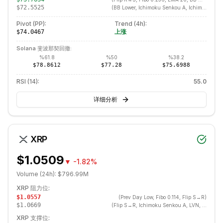
$72.5525
(
BB Lower, Ichimoku Senkou A, Ichimoku Cloud Bottom, S2
Pivot (PP):
Trend (
4h
):
上涨
$74.0467
Solana
斐波那契回撤:
%
61.8
%
50
%
38.2
$78.8612
$77.28
$75.6988
RSI (14):
55.0
详细分析
XRP
$1.0509
▼
-1.82%
Volume (24h):
$796.99M
XRP
阻力位:
$1.0557
(
Prev Day Low, Fibo 0.114, Flip S→R
)
$1.0669
(
Flip S→R, Ichimoku Senkou A, LVN, EMA 20, Ichimoku Kijun, BB Middle, SMA 20, Fibo 0.214, SMA 50, Swing High, EMA 50, R1
XRP
支撑位: