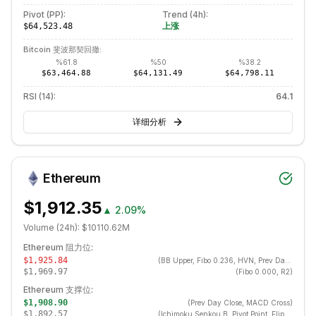
Pivot (PP):
Trend (
4h
):
上涨
$64,523.48
Bitcoin
斐波那契回撤:
%
61.8
%
50
%
38.2
$63,464.88
$64,131.49
$64,798.11
RSI (14):
64.1
详细分析
Ethereum
$1,912.35
▲
2.09%
Volume (24h):
$10110.62M
Ethereum
阻力位:
$1,925.84
(
BB Upper, Fibo 0.236, HVN, Prev Day High, Donchian Upper, Swing High, Keltner Upper
$1,969.97
(
Fibo 0.000, R2
)
Ethereum
支撑位:
$1,908.90
(
Prev Day Close, MACD Cross
)
$1,892.57
(
Ichimoku Senkou B, Pivot Point, Flip R→S, SMA 100, ATR Lower, Ichimoku Tenkan, Value Area High