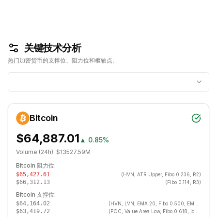
关键技术分析
热门加密货币的支撑位、阻力位和枢轴点。
Bitcoin
$64,887.01
▲
0.85%
Volume (24h):
$13527.59M
Bitcoin
阻力位:
$65,427.61
(
HVN, ATR Upper, Fibo 0.236, R2
)
$66,312.13
(
Fibo 0.114, R3
)
Bitcoin
支撑位:
$64,164.02
(
HVN, LVN, EMA 20, Fibo 0.500, EMA 200, VWAP, SMA 200, S1, EMA 100, Flip R→S
$63,419.72
(
POC, Value Area Low, Fibo 0.618, Ichimoku Senkou A, Ichimoku Cloud Bottom, S2