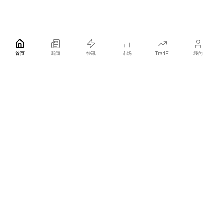
首页
新闻
快讯
市场
TradFi
我的
COINOTAG 是一家独立的媒体网络，比所有人更快发布影响价格
的加密货币新闻。
COINOTAG LLC · Shams Business Center, Sharjah, 839, UAE