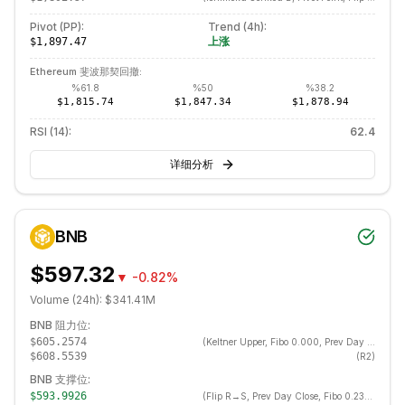
Pivot (PP):
Trend (
4h
):
上涨
$1,897.47
Ethereum
斐波那契回撤:
%
61.8
%
50
%
38.2
$1,815.74
$1,847.34
$1,878.94
RSI (14):
62.4
详细分析
BNB
$597.32
▼
-0.82%
Volume (24h):
$341.41M
BNB
阻力位:
$605.2574
(
Keltner Upper, Fibo 0.000, Prev Day High, Donchian Upper, Swing High
$608.5539
(
R2
)
BNB
支撑位:
$593.9926
(
Flip R→S, Prev Day Close, Fibo 0.236, EMA 20, LVN, BB Middle, SMA 20