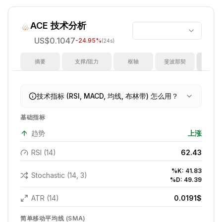
ACE
技术分析
US$0.1047
-24.95
%
(24s)
摘要
支撑/阻力
枢轴
斐波那契
指
技术指标 (RSI, MACD, 均线, 布林带) 怎么用？
基础指标
趋势
上涨
RSI (14)
62.43
%K:
41.83
Stochastic (14, 3)
%D:
49.39
ATR (14)
0.0191
$
简单移动平均线 (SMA)