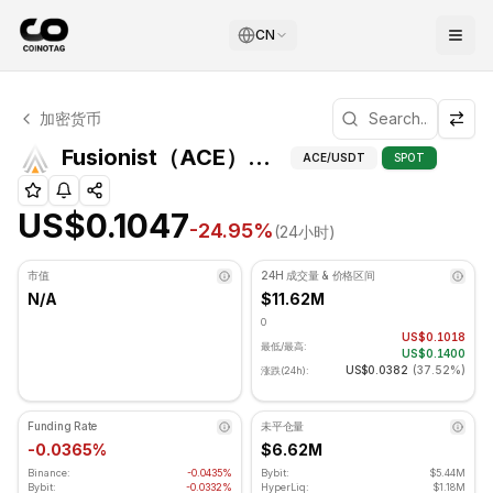
CN
Fusionist 技术分析
加密货币
Fusionist 目前交易价格为 US$0.1047. RSI 指标为 62.43
Fusionist（A
Fusionist（ACE）技术指标
ACE
/USDT
SPOT
US$0.1047
-24.95
%
(24小时)
市值
24H 成交量 & 价格区间
N/A
$11.62M
0
US$0.1018
最低/最高:
US$0.1400
US$0.0382
(
37.52%
)
涨跌(24h):
Funding Rate
未平仓量
-0.0365%
$6.62M
Binance:
-0.0435%
Bybit:
$5.44M
Bybit:
-0.0332%
HyperLiq:
$1.18M