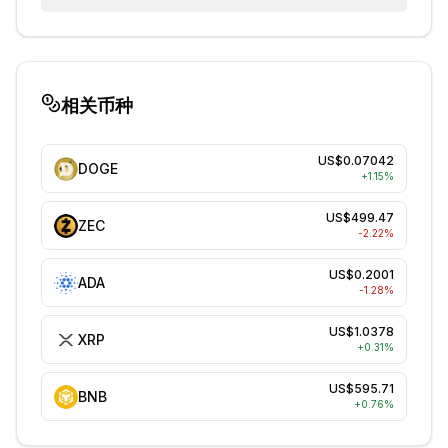
相关币种
US$0.07042
DOGE
+
1.15
%
US$499.47
ZEC
-2.22
%
US$0.2001
ADA
-1.28
%
US$1.0378
XRP
+
0.31
%
US$595.71
BNB
+
0.76
%