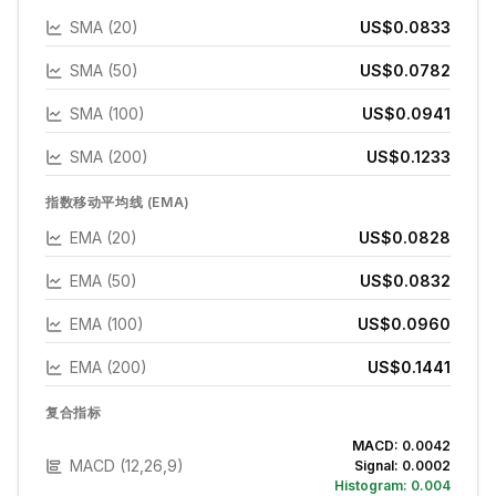
SMA (20)
US$0.0833
SMA (50)
US$0.0782
SMA (100)
US$0.0941
SMA (200)
US$0.1233
指数移动平均线 (EMA)
EMA (20)
US$0.0828
EMA (50)
US$0.0832
EMA (100)
US$0.0960
EMA (200)
US$0.1441
复合指标
MACD:
0.0042
MACD (12,26,9)
Signal:
0.0002
Histogram:
0.004