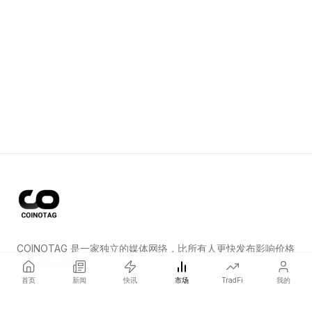
COINOTAG 是一家独立的媒体网络，比所有人更快发布影响价格
的加密货币新闻。
首页
新闻
快讯
市场
TradFi
我的
COINOTAG LLC · Shams Business Center, Sharjah, 839, UAE
Registered media organization; our content adheres to impartial
editorial standards.