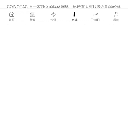
COINOTAG 是一家独立的媒体网络，比所有人更快发布影响价格
的加密货币新闻。
首页
新闻
快讯
市场
TradFi
我的
COINOTAG LLC · Shams Business Center, Sharjah, 839, UAE
Registered media organization; our content adheres to impartial
editorial standards.
平台
新闻
分类
加密货币
TradFi
指南
网站地图
公司