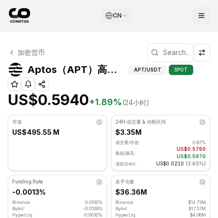
CN
Aptos 技术分析
加密货币
Aptos 目前交易价格为 US$0.5940. RSI 指标为 48.75 处
Aptos（APT）高级
Aptos（APT）高级指标
APT
/USDT
SPOT
US$0.5940
+
1.89
%
(24小时)
市值
24H 成交量 & 价格区间
US$495.55 M
$3.35M
成交量/市值:
0.67%
US$0.5760
最低/最高:
US$0.5970
US$0.0210
(
3.65%
)
涨跌(24h):
Funding Rate
未平仓量
-0.0013%
$36.36M
Binance:
0.0100%
Binance:
$14.73M
Bybit:
-0.0109%
Bybit:
$17.57M
HyperLiq:
-0.0030%
HyperLiq:
$4.06M