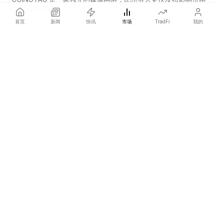
的加密货币新闻。
首页
新闻
快讯
市场
TradFi
我的
COINOTAG LLC · Shams Business Center, Sharjah, 839, UAE
Registered media organization; our content adheres to impartial
editorial standards.
平台
新闻
分类
加密货币
TradFi
指南
网站地图
公司
关于我们