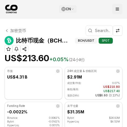
CN
比特币现金 技术分析
加密货币
比特币现金 目前交易价格为 US$213.60. RSI 指标为 45.63 
比特币现金（BC
比特币现金（BCH）高级指标
BCH
/USDT
SPOT
US$213.60
+
0.05
%
(24小时)
市值
24H 成交量 & 价格区间
US$4.31 B
$2.91M
成交量/市值:
0.07%
US$210.80
最低/最高:
US$217.40
US$6.60
(
3.13%
)
涨跌(24h):
Funding Rate
未平仓量
-0.0022%
$31.35M
Binance:
0.0062%
Bybit:
$26.83M
Bybit:
-0.0142%
HyperLiq:
$4.52M
HyperLiq:
0.0013%