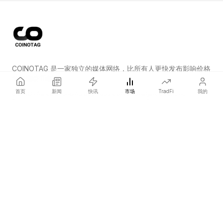
COINOTAG 是一家独立的媒体网络，比所有人更快发布影响价格
的加密货币新闻。
首页
新闻
快讯
市场
TradFi
我的
COINOTAG LLC · Shams Business Center, Sharjah, 839, UAE
Registered media organization; our content adheres to impartial
editorial standards.
平台
新闻
分类
加密货币
TradFi
指南