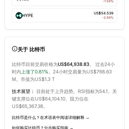
-1.04
%
US$54.539
HYPE
-2.99
%
关于
比特币
比特币
目前交易价格为
US$64,938.83
。 过去24小
时内
上涨
了
0.81
%
。
24小时交易量为US$768.63
M。
市值为US$1.3 T
技术展望：
目前处于
上升
趋势。
RSI指标为54.1。
关
键支撑位在US$64,104.10。
阻力位在
US$65,367.38。
比特币
是什么？在术语表中阅读详细解释 →
如何购买
比特币
？分步购买指南 →