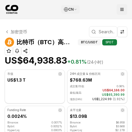
CN
比特币 技术分析
加密货币
比特币 目前交易价格为 US$64,938.83. RSI 指标为 54.07 
比特币（BTC）高级指
比特币（BTC）高级指标
BTC
/USDT
SPOT
US$64,938.83
+
0.81
%
(24小时)
市值
24H 成交量 & 价格区间
US$1.3 T
$768.63M
成交量/市值:
0.06%
US$64,166.00
最低/最高:
US$65,390.99
US$1,224.99
(
1.91%
)
涨跌(24h):
Funding Rate
未平仓量
0.0024%
$13.09B
Binance:
0.0017%
Binance:
$6.95B
Bybit:
0.0052%
Bybit:
$3.86B
HyperLiq:
0.0003%
HyperLiq:
$2.27B