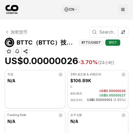
CN
BTTC 技术分析
加密货币
BTTC 目前交易价格为 US$0.00000026. RSI 指标为 48.0
BTTC（BTTC）技
BTTC（BTTC）技术指标
BTTC
/USDT
SPOT
US$0.00000026
-3.70
%
(24小时)
市值
24H 成交量 & 价格区间
N/A
$106.89K
0
US$0.00000026
最低/最高:
US$0.00000027
US$0.00000001
(
3.85%
)
涨跌(24h):
Funding Rate
未平仓量
N/A
N/A