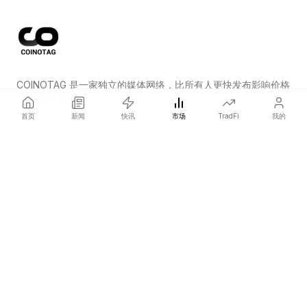
COINOTAG 是一家独立的媒体网络，比所有人更快发布影响价格
的加密货币新闻。
首页
新闻
快讯
市场
TradFi
我的
COINOTAG LLC · Shams Business Center, Sharjah, 839, UAE
Registered media organization; our content adheres to impartial
editorial standards.
平台
新闻
分类
加密货币
TradFi
指南