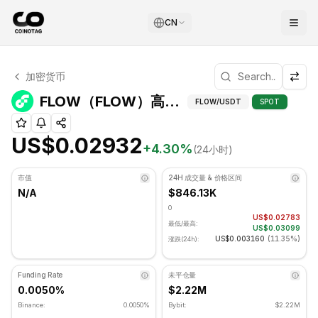
CN
FLOW 技术分析
加密货币
FLOW 目前交易价格为 US$0.02932. RSI 指标为 59.36 处
FLOW（FLOW）
FLOW（FLOW）高级指标
FLOW
/USDT
SPOT
US$0.02932
+
4.30
%
(24小时)
市值
24H 成交量 & 价格区间
N/A
$846.13K
0
US$0.02783
最低/最高:
US$0.03099
US$0.003160
(
11.35%
)
涨跌(24h):
Funding Rate
未平仓量
0.0050%
$2.22M
Binance:
0.0050%
Bybit:
$2.22M