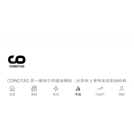
COINOTAG 是一家独立的媒体网络，比所有人更快发布影响价格
的加密货币新闻。
首页
新闻
快讯
市场
TradFi
我的
COINOTAG LLC · Shams Business Center, Sharjah, 839, UAE
Registered media organization; our content adheres to impartial
editorial standards.
平台