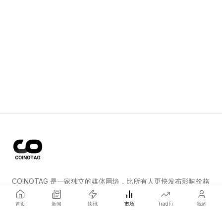
COINOTAG 是一家独立的媒体网络，比所有人更快发布影响价格
的加密货币新闻。
首页
新闻
快讯
市场
TradFi
我的
COINOTAG LLC · Shams Business Center, Sharjah, 839, UAE
Registered media organization; our content adheres to impartial
editorial standards.