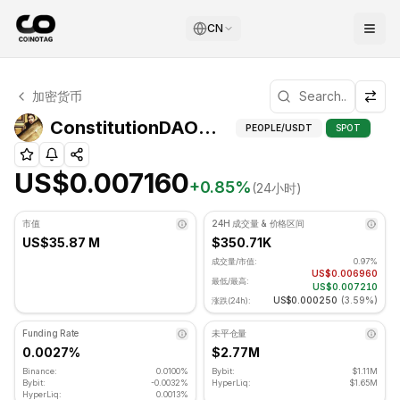
CN
ConstitutionDAO 技术分析
加密货币
ConstitutionDAO 目前交易价格为 US$0.007160. RSI 指
Co
ConstitutionDAO（PEOPLE）技术指标
PEOPLE
/USDT
SPOT
US$0.007160
+
0.85
%
(24小时)
市值
24H 成交量 & 价格区间
US$35.87 M
$350.71K
成交量/市值:
0.97%
US$0.006960
最低/最高:
US$0.007210
US$0.000250
(
3.59%
)
涨跌(24h):
Funding Rate
未平仓量
0.0027%
$2.77M
Binance:
0.0100%
Bybit:
$1.11M
Bybit:
-0.0032%
HyperLiq:
$1.65M
HyperLiq:
0.0013%