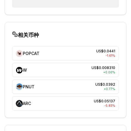
相关币种
US$0.0441
POPCAT
-1.61
%
US$0.008310
W
+
0.00
%
US$0.0392
PNUT
+
0.77
%
US$0.05137
ARC
-5.83
%