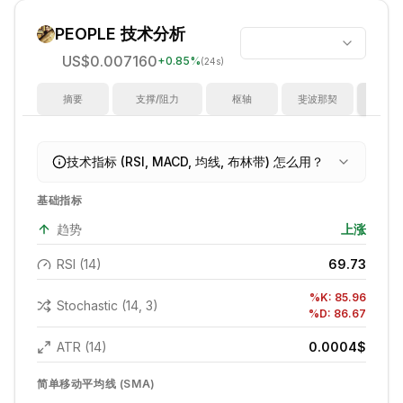
PEOPLE
技术分析
US$0.007160
+
0.85
%
(24s)
摘要
支撑/阻力
枢轴
斐波那契
指
技术指标 (RSI, MACD, 均线, 布林带) 怎么用？
基础指标
趋势
上涨
RSI (14)
69.73
%K:
85.96
Stochastic (14, 3)
%D:
86.67
ATR (14)
0.0004
$
简单移动平均线 (SMA)