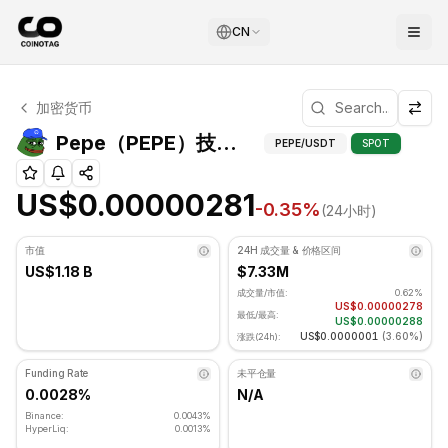
CN
Pepe 技术分析
加密货币
Pepe 目前交易价格为 US$0.00000281. RSI 指标为 50.3
Pepe（PEPE）技术
Pepe（PEPE）技术指标
PEPE
/USDT
SPOT
US$0.00000281
-0.35
%
(24小时)
市值
24H 成交量 & 价格区间
US$1.18 B
$7.33M
成交量/市值:
0.62%
US$0.00000278
最低/最高:
US$0.00000288
US$0.0000001
(
3.60%
)
涨跌(24h):
Funding Rate
未平仓量
0.0028%
N/A
Binance:
0.0043%
HyperLiq:
0.0013%