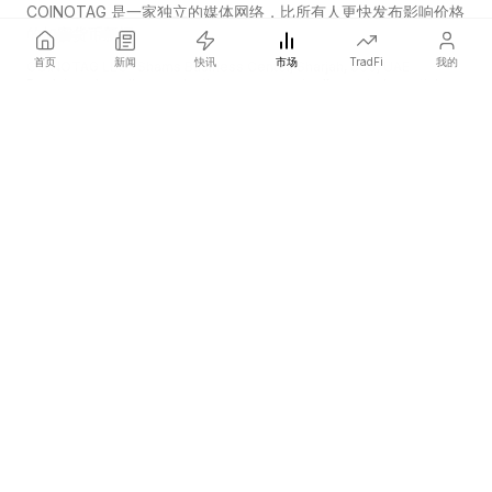
COINOTAG 是一家独立的媒体网络，比所有人更快发布影响价格
的加密货币新闻。
首页
新闻
快讯
市场
TradFi
我的
COINOTAG LLC · Shams Business Center, Sharjah, 839, UAE
Registered media organization; our content adheres to impartial
editorial standards.
平台
新闻
分类
加密货币
TradFi
指南
网站地图
公司
关于我们