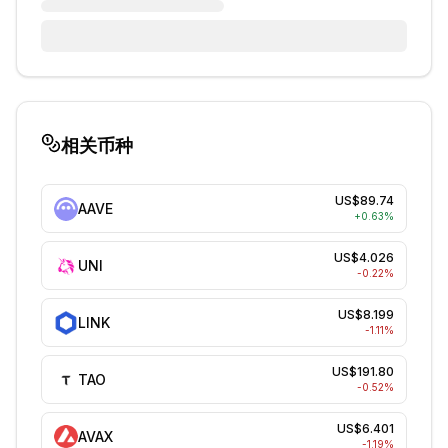
相关币种
US$89.74
AAVE
+
0.63
%
US$4.026
UNI
-0.22
%
US$8.199
LINK
-1.11
%
US$191.80
TAO
-0.52
%
US$6.401
AVAX
-1.19
%