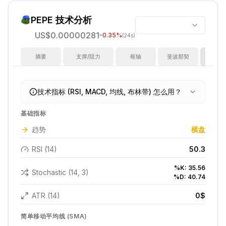
PEPE
技术分析
US$0.00000281
-0.35
%
(24s)
摘要
支撑/阻力
枢轴
斐波那契
指
技术指标 (RSI, MACD, 均线, 布林带) 怎么用？
基础指标
趋势
横盘
RSI (14)
50.3
%K:
35.56
Stochastic (14, 3)
%D:
40.74
ATR (14)
0
$
简单移动平均线 (SMA)