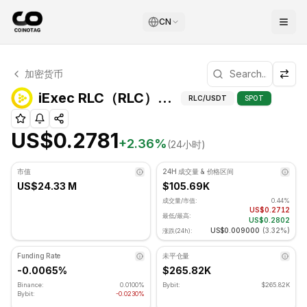
CN
iExec RLC 技术分析
加密货币
iExec RLC 目前交易价格为 US$0.2781. RSI 指标为 49.5
iExec RL
iExec RLC（RLC）斐波那契位
RLC
/USDT
SPOT
US$0.2781
+
2.36
%
(24小时)
市值
24H 成交量 & 价格区间
US$24.33 M
$105.69K
成交量/市值:
0.44%
US$0.2712
最低/最高:
US$0.2802
US$0.009000
(
3.32%
)
涨跌(24h):
Funding Rate
未平仓量
-0.0065%
$265.82K
Binance:
0.0100%
Bybit:
$265.82K
Bybit:
-0.0230%