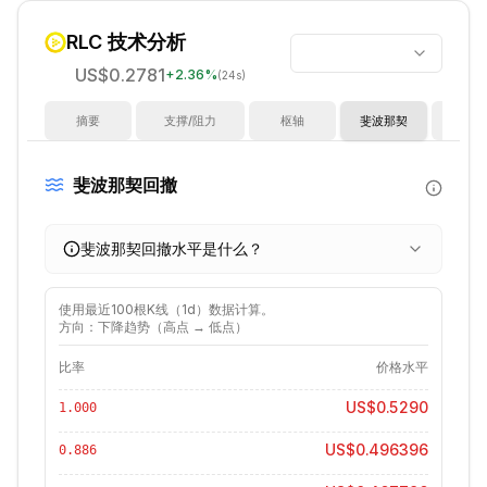
RLC
技术分析
US$0.2781
+
2.36
%
(24s)
摘要
支撑/阻力
枢轴
斐波那契
指
斐波那契回撤
斐波那契回撤水平是什么？
使用最近
100
根K线（
1d
）数据计算。
方向：下降趋势（高点 → 低点）
比率
价格水平
US$0.5290
1.000
US$0.496396
0.886