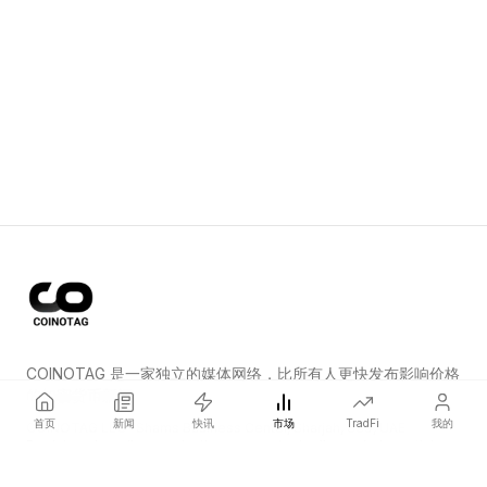
COINOTAG 是一家独立的媒体网络，比所有人更快发布影响价格
的加密货币新闻。
首页
新闻
快讯
市场
TradFi
我的
COINOTAG LLC · Shams Business Center, Sharjah, 839, UAE
Registered media organization; our content adheres to impartial
editorial standards.