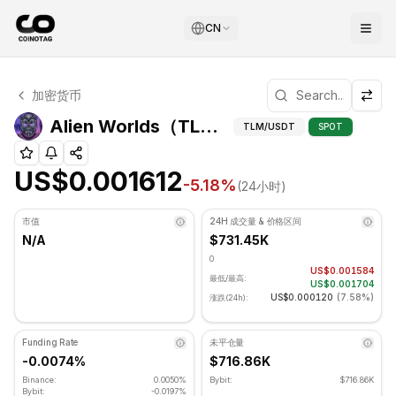
CN
Alien Worlds 技术分析
加密货币
Alien Worlds 目前交易价格为 US$0.001612. RSI 指标为 
Alien Wo
Alien Worlds（TLM）高级指标
TLM
/USDT
SPOT
US$0.001612
-5.18
%
(24小时)
市值
24H 成交量 & 价格区间
N/A
$731.45K
0
US$0.001584
最低/最高:
US$0.001704
US$0.000120
(
7.58%
)
涨跌(24h):
Funding Rate
未平仓量
-0.0074%
$716.86K
Binance:
0.0050%
Bybit:
$716.86K
Bybit:
-0.0197%