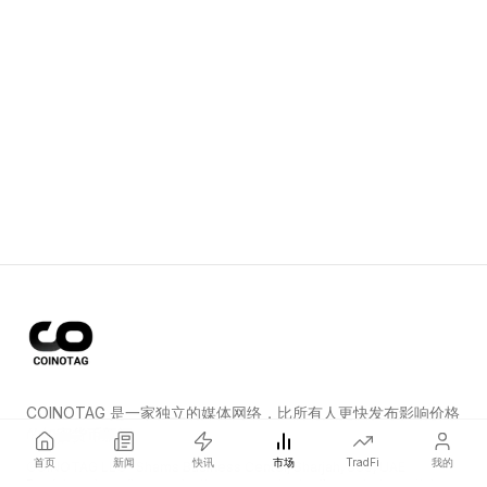
COINOTAG 是一家独立的媒体网络，比所有人更快发布影响价格
的加密货币新闻。
首页
新闻
快讯
市场
TradFi
我的
COINOTAG LLC · Shams Business Center, Sharjah, 839, UAE
Registered media organization; our content adheres to impartial