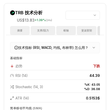
TRB
技术分析
US$13.83
+
1.39
%
(24s)
摘要
支撑/阻力
枢轴
斐波那契
指
技术指标 (RSI, MACD, 均线, 布林带) 怎么用？
基础指标
趋势
下跌
RSI (14)
44.39
%K:
43.05
Stochastic (14, 3)
%D:
36.08
ATR (14)
0.5153
$
简单移动平均线 (SMA)