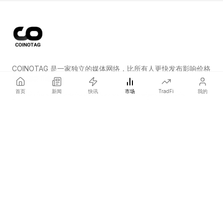
COINOTAG 是一家独立的媒体网络，比所有人更快发布影响价格
的加密货币新闻。
首页
新闻
快讯
市场
TradFi
我的
COINOTAG LLC · Shams Business Center, Sharjah, 839, UAE
Registered media organization; our content adheres to impartial
editorial standards.
平台
新闻
分类
加密货币
TradFi
指南