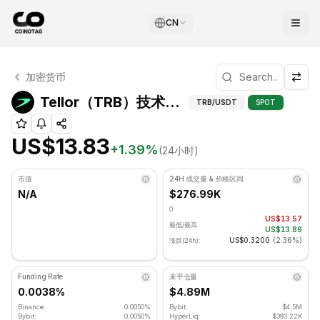
CN
Tellor 技术分析
加密货币
Tellor 目前交易价格为 US$13.83. RSI 指标为 44.39 处于
Tellor（TRB）技术
Tellor（TRB）技术指标
TRB
/USDT
SPOT
US$13.83
+
1.39
%
(24小时)
市值
24H 成交量 & 价格区间
N/A
$276.99K
0
US$13.57
最低/最高:
US$13.89
US$0.3200
(
2.36%
)
涨跌(24h):
Funding Rate
未平仓量
0.0038%
$4.89M
Binance:
0.0050%
Bybit:
$4.5M
Bybit:
0.0050%
HyperLiq:
$393.22K