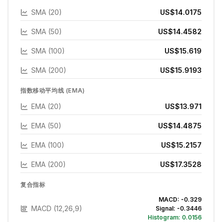
SMA (20)
US$14.0175
SMA (50)
US$14.4582
SMA (100)
US$15.619
SMA (200)
US$15.9193
指数移动平均线 (EMA)
EMA (20)
US$13.971
EMA (50)
US$14.4875
EMA (100)
US$15.2157
EMA (200)
US$17.3528
复合指标
MACD:
-0.329
MACD (12,26,9)
Signal:
-0.3446
Histogram:
0.0156