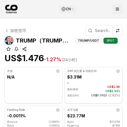
CN
TRUMP 技术分析
加密货币
TRUMP 目前交易价格为 US$1.476. RSI 指标为 40.66 处于
TRUMP（TR
TRUMP（TRUMP）高级指标
TRUMP
/USDT
SPOT
US$1.476
-1.27
%
(24小时)
市值
24H 成交量 & 价格区间
N/A
$3.31M
0
US$1.46
最低/最高:
US$1.501
US$0.0410
(
2.81%
)
涨跌(24h):
Funding Rate
未平仓量
-0.0011%
$23.77M
Binance:
-0.0093%
Bybit:
$15.87M
Bybit:
0.0050%
HyperLiq:
$7.9M