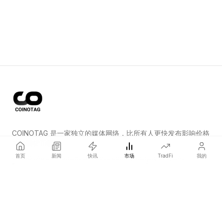
COINOTAG 是一家独立的媒体网络，比所有人更快发布影响价格
的加密货币新闻。
首页
新闻
快讯
市场
TradFi
我的
COINOTAG LLC · Shams Business Center, Sharjah, 839, UAE
Registered media organization; our content adheres to impartial
editorial standards.
平台