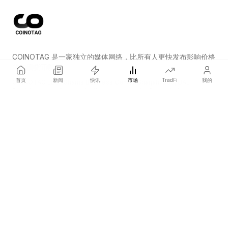
COINOTAG 是一家独立的媒体网络，比所有人更快发布影响价格
的加密货币新闻。
首页
新闻
快讯
市场
TradFi
我的
COINOTAG LLC · Shams Business Center, Sharjah, 839, UAE
Registered media organization; our content adheres to impartial
editorial standards.
平台
新闻
分类
加密货币
TradFi
指南
网站地图