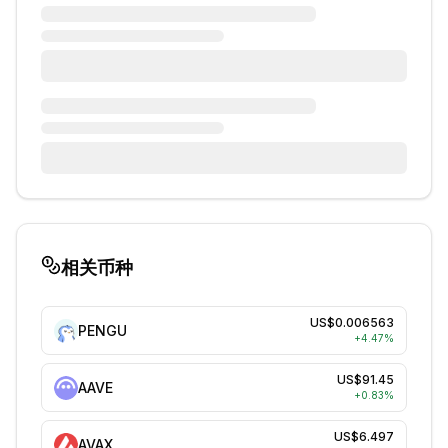
相关币种
US$0.006563
PENGU
+
4.47
%
US$91.45
AAVE
+
0.83
%
US$6.497
AVAX