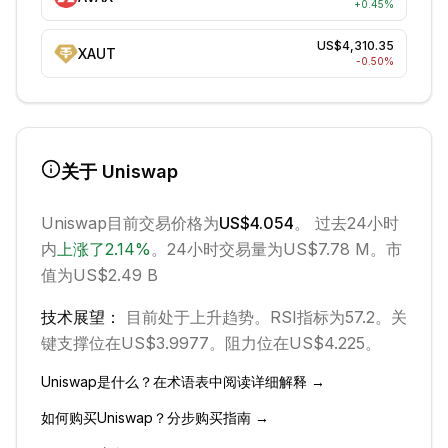
+
0.45
%
US$4,310.35
XAUT
-0.50
%
关于
Uniswap
Uniswap
目前交易价格为
US$4.054
。 过去24小时
内
上涨
了
2.14
%
。
24小时交易量为US$7.78 M。
市
值为US$2.49 B
技术展望：
目前处于
上升
趋势。
RSI指标为57.2。
关
键支撑位在US$3.9977。
阻力位在US$4.225。
Uniswap
是什么？在术语表中阅读详细解释 →
如何购买
Uniswap
？分步购买指南 →