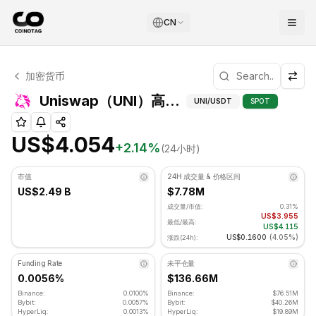
CN
Uniswap 技术分析
加密货币
Uniswap 目前交易价格为 US$4.054. RSI 指标为 57.24 
Uniswap（UNI
Uniswap（UNI）高级指标
UNI
/USDT
SPOT
US$4.054
+
2.14
%
(24小时)
市值
24H 成交量 & 价格区间
US$2.49 B
$7.78M
成交量/市值:
0.31%
US$3.955
最低/最高:
US$4.115
US$0.1600
(
4.05%
)
涨跌(24h):
Funding Rate
未平仓量
0.0056%
$136.66M
Binance:
0.0100%
Binance:
$76.51M
Bybit:
0.0057%
Bybit:
$40.26M
HyperLiq:
0.0013%
HyperLiq:
$19.89M