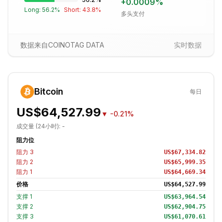
+
0.0009
%
Long:
56.2
%
Short:
43.8
%
多头支付
数据来自COINOTAG DATA
实时数据
Bitcoin
每日
US$64,527.99
▼
-0.21%
成交量 (24小时):
-
阻力位
阻力
3
US$67,334.82
阻力
2
US$65,999.35
阻力
1
US$64,669.34
价格
US$64,527.99
支撑
1
US$63,964.54
支撑
2
US$62,904.75
支撑
3
US$61,070.61