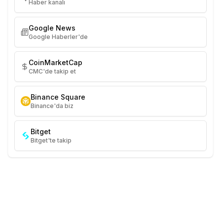
Haber kanalı
Google News
Google Haberler'de
CoinMarketCap
CMC'de takip et
Binance Square
Binance'da biz
Bitget
Bitget'te takip