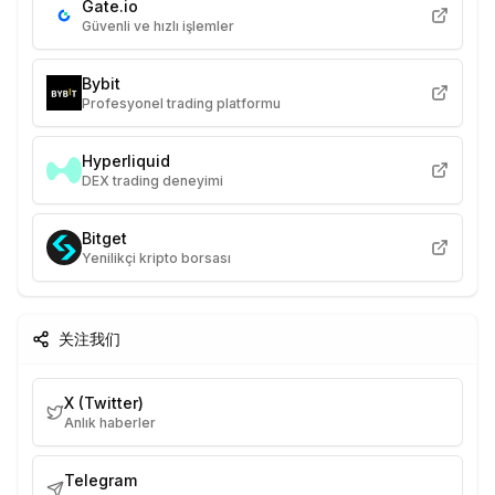
Gate.io
Güvenli ve hızlı işlemler
Bybit
Profesyonel trading platformu
Hyperliquid
DEX trading deneyimi
Bitget
Yenilikçi kripto borsası
关注我们
X (Twitter)
Anlık haberler
Telegram