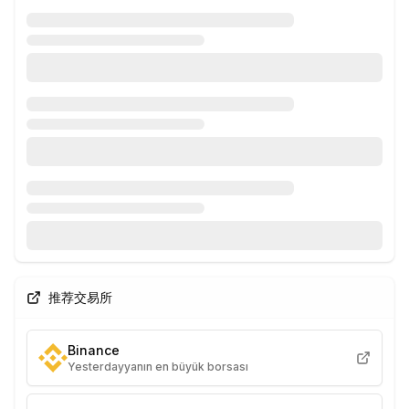
推荐交易所
Binance
Yesterdayyanın en büyük borsası