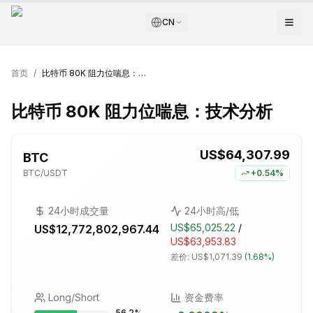
CN
首页
/
比特币 80K 阻力位喘息：技术分析
比特币 80K 阻力位喘息：技术分析
US$64,307.99
BTC
BTC
/USDT
+
0.54%
24小时成交量
24小时高/低
US$65,025.22
/
US$12,772,802,967.44
US$63,953.83
差价:
US$1,071.39
(
1.68%
)
Long/Short
资金费率
56.2
%