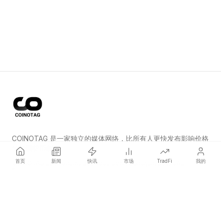
COINOTAG 是一家独立的媒体网络，比所有人更快发布影响价格
的加密货币新闻。
首页
新闻
快讯
市场
TradFi
我的
COINOTAG LLC · Shams Business Center, Sharjah, 839, UAE
Registered media organization; our content adheres to impartial
editorial standards.
平台