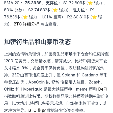
EMA 20：
75.393$
。
支撑位：
S1 72.809$ (⭐ 强力，
80% 分数)，S2 74.832$ (⭐ 强力)。
阻力位：
R1
76.836$ (⭐ 强力，1.01% 距离)，R2 80.810$ (⭐ 强
力)。
BTC 详细分析
点击查看。
加密衍生品和山寨币动态
上周的热情转为谨慎，加密衍生品市场未平仓合约总额降至
1200 亿美元，交易量收缩，清算减少。比特币期货未平仓
头寸缩水
9%
，资金费率保持负值，表明机构进行风险对
冲。部分山寨币活跃度上升，但 Solana 和 Cardano 等币
种卖压占优，ApeCoin 以
17%
涨幅引人注目。Zcash、
Chiliz 和 Hyperliquid 是最大跌幅币种，meme 币和
DeFi
指数跌幅超过比特币。期权数据显示比特币看跌期权溢价交
易，以太坊/比特币比率显示乐观。市场整体趋于谨慎，以
对冲为主导。
BTC 期货
数据证实负资金费率。