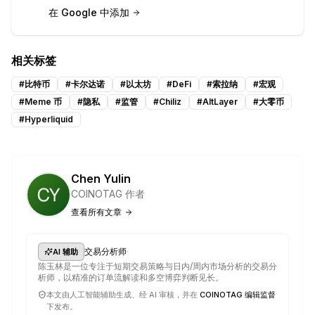
在 Google 中添加
相关标签
#
比特币
#
卡尔达诺
#
以太坊
#
DeFi
#
索拉纳
#
宏观
#
Meme 币
#
隐私
#
监管
#
Chiliz
#
AltLayer
#
大零币
#
Hyperliquid
Chen Yulin
COINOTAG 作者
查看所有文章
·
交易分析师
AI 辅助
陈玉林是一位专注于短期交易策略与日内/周内市场分析的交易分
析师，以精准的订单流解读和多空博弈判断见长。
本文由人工智能辅助生成、经 AI 审核，并在
COINOTAG 编辑监督
下发布。