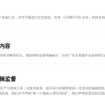
来源汇总，并尽可能进行交叉核实。专有（COINOTAG 自有）的技术
。
助内容
之间有清晰的区分。赞助材料会被明确标注。任何广告关系都不会影响我们
编辑监督
能用作生产与审核工具；但发布标准、提示词与质量框架由一支真实的编辑团
辑批准。我们并不声称"每一行都由人撰写/阅读"；我们声明的是流程层