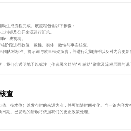
辅助生成流程完成。该流程包含以下步骤：
链上指标及公开来源进行汇总。
辅助生成初稿。
能审核阶段进行数值一致性、实体一致性与事实核查。
AG 编辑团队对标准、提示词与质量框架负责，并进行定期抽样以及对内容更
，我们会透明地予以标注（作者署名处的"AI 辅助"徽章及流程层面的说
实核查
市值、技术位）以发布时的来源为准，并可能随时间变化。当一篇内容发
更新日期。已发现的错误将依据我们的更正政策处理。