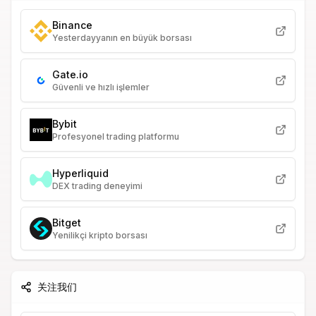
Binance
Yesterdayyanın en büyük borsası
Gate.io
Güvenli ve hızlı işlemler
Bybit
Profesyonel trading platformu
Hyperliquid
DEX trading deneyimi
Bitget
Yenilikçi kripto borsası
关注我们