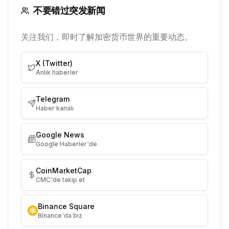
不要错过突发新闻
关注我们，即时了解加密货币世界的重要动态。
X (Twitter)
Anlık haberler
Telegram
Haber kanalı
Google News
Google Haberler'de
CoinMarketCap
CMC'de takip et
Binance Square
Binance'da biz