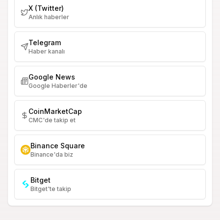
X (Twitter)
Anlık haberler
Telegram
Haber kanalı
Google News
Google Haberler'de
CoinMarketCap
CMC'de takip et
Binance Square
Binance'da biz
Bitget
Bitget'te takip