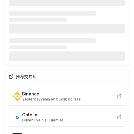
推荐交易所
Binance
Yesterdayyanın en büyük borsası
Gate.io
Güvenli ve hızlı işlemler