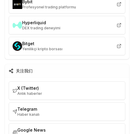
Bybit
Profesyonel trading platformu
Hyperliquid
DEX trading deneyimi
Bitget
Yenilikçi kripto borsası
关注我们
X (Twitter)
Anlık haberler
Telegram
Haber kanalı
Google News