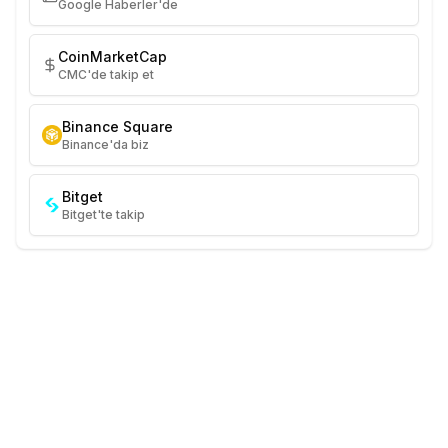
Google Haberler'de
CoinMarketCap
CMC'de takip et
Binance Square
Binance'da biz
Bitget
Bitget'te takip