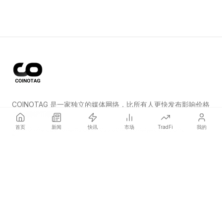
COINOTAG 是一家独立的媒体网络，比所有人更快发布影响价格
的加密货币新闻。
首页
新闻
快讯
市场
TradFi
我的
COINOTAG LLC · Shams Business Center, Sharjah, 839, UAE
Registered media organization; our content adheres to impartial
editorial standards.
平台
新闻
分类