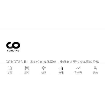
COINOTAG 是一家独立的媒体网络，比所有人更快发布影响价格
的加密货币新闻。
首页
新闻
快讯
市场
TradFi
我的
COINOTAG LLC · Shams Business Center, Sharjah, 839, UAE
Registered media organization; our content adheres to impartial
editorial standards.
平台