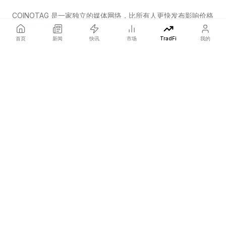
COINOTAG 是一家独立的媒体网络，比所有人更快发布影响价格
的加密货币新闻。
首页
新闻
快讯
市场
TradFi
我的
COINOTAG LLC · Shams Business Center, Sharjah, 839, UAE
Registered media organization; our content adheres to impartial
editorial standards.
平台
新闻
分类
加密货币
TradFi
指南
网站地图
公司