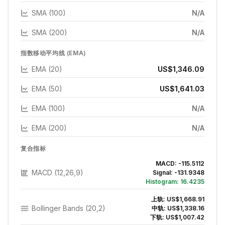
SMA (100)
N/A
SMA (200)
N/A
指数移动平均线 (EMA)
EMA (20)
US$1,346.09
EMA (50)
US$1,641.03
EMA (100)
N/A
EMA (200)
N/A
复合指标
MACD:
-115.5112
MACD (12,26,9)
Signal:
-131.9348
Histogram:
16.4235
上轨:
US$1,668.91
Bollinger Bands (20,2)
中轨:
US$1,338.16
下轨:
US$1,007.42