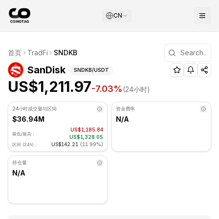
CN
SanDisk 技术分析
首页
TradFi
SNDKB
SanDisk 目前交易价格为 US$1,211.97. RSI 指标为 42.42
(
SNDKB
) 价格与技术分析
SanDisk
SNDKB
/USDT
US$1,211.97
-7.03
%
(24小时)
24小时成交量与区间
资金费率
$36.94M
N/A
US$1,185.84
最低/最高：
US$1,328.05
US$142.21
(
11.99%
)
区间 (24h)：
持仓量
N/A