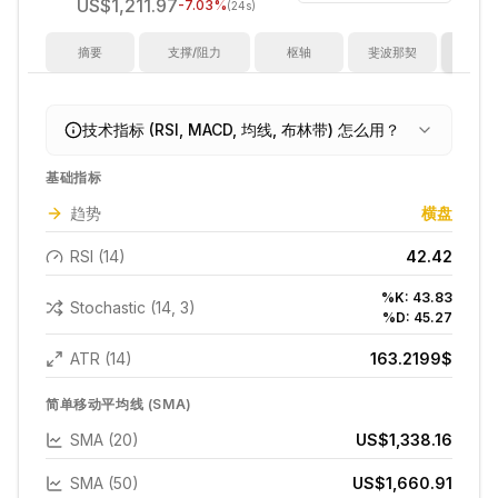
US$1,211.97
-7.03
%
(24s)
摘要
支撑/阻力
枢轴
斐波那契
指
技术指标 (RSI, MACD, 均线, 布林带) 怎么用？
基础指标
趋势
横盘
RSI (14)
42.42
%K:
43.83
Stochastic (14, 3)
%D:
45.27
ATR (14)
163.2199
$
简单移动平均线 (SMA)
SMA (20)
US$1,338.16
SMA (50)
US$1,660.91