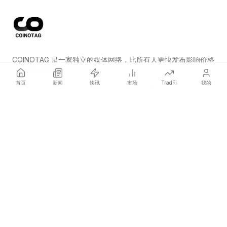
COINOTAG 是一家独立的媒体网络，比所有人更快发布影响价格
的加密货币新闻。
首页
新闻
快讯
市场
TradFi
我的
COINOTAG LLC · Shams Business Center, Sharjah, 839, UAE
Registered media organization; our content adheres to impartial
editorial standards.
平台
新闻
分类
加密货币
TradFi
指南