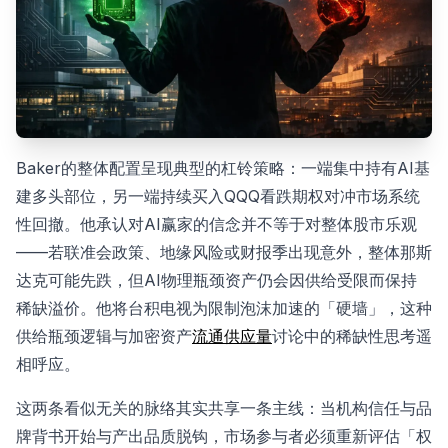
Baker的整体配置呈现典型的杠铃策略：一端集中持有AI基
建多头部位，另一端持续买入QQQ看跌期权对冲市场系统
性回撤。他承认对AI赢家的信念并不等于对整体股市乐观
——若联准会政策、地缘风险或财报季出现意外，整体那斯
达克可能先跌，但AI物理瓶颈资产仍会因供给受限而保持
稀缺溢价。他将台积电视为限制泡沫加速的「硬墙」，这种
供给瓶颈逻辑与加密资产
流通供应量
讨论中的稀缺性思考遥
相呼应。
这两条看似无关的脉络其实共享一条主线：当机构信任与品
牌背书开始与产出品质脱钩，市场参与者必须重新评估「权