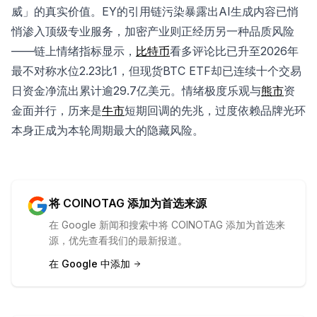
威」的真实价值。EY的引用链污染暴露出AI生成内容已悄
悄渗入顶级专业服务，加密产业则正经历另一种品质风险
——链上情绪指标显示，
比特币
看多评论比已升至2026年
最不对称水位2.23比1，但现货BTC ETF却已连续十个交易
日资金净流出累计逾29.7亿美元。情绪极度乐观与
熊市
资
金面并行，历来是
牛市
短期回调的先兆，过度依赖品牌光环
本身正成为本轮周期最大的隐藏风险。
将 COINOTAG 添加为首选来源
在 Google 新闻和搜索中将 COINOTAG 添加为首选来
源，优先查看我们的最新报道。
在 Google 中添加