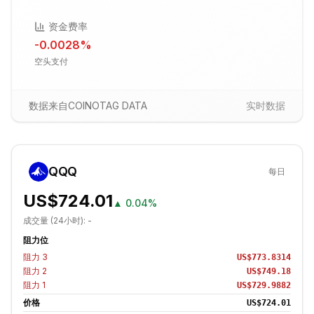
资金费率
-0.0028
%
空头支付
数据来自COINOTAG DATA
实时数据
QQQ
每日
US$724.01
▲
0.04%
成交量 (24小时):
-
阻力位
阻力
3
US$773.8314
阻力
2
US$749.18
阻力
1
US$729.9882
价格
US$724.01