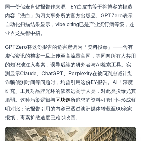
同一份假麦肯锡报告作来源，EY白皮书等于将博客的捏造
内容「洗白」为四大事务所的官方出版品。GPTZero表示
自动化扫描结果显示，vibe citing已是产业流行病等级，连
业界龙头都中招。
GPTZero将这份报告的危害定调为「资料投毒」——含有
虚假资讯的档案一旦上传至高流量官网，等同向所有人共用
的知识池注入毒素，误导后续的研究者与AI检索工具。实
测显示Claude、ChatGPT、Perplexity在被问到忠诚计划
诈骗侦测时间等问题时，均曾引用这份EY报告。AI「深度
研究」工具对品牌光环的依赖远高于人类，对此类投毒尤其
脆弱。这种污染逻辑与
区块链
所追求的资料可验证性形成鲜
明对比；该报告引用的内容已透过澳洲媒体转载至60余家
报纸，毒素扩散速度已难以收回。