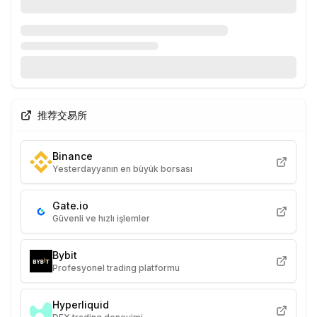
推荐交易所
Binance
Yesterdayyanın en büyük borsası
Gate.io
Güvenli ve hızlı işlemler
Bybit
Profesyonel trading platformu
Hyperliquid