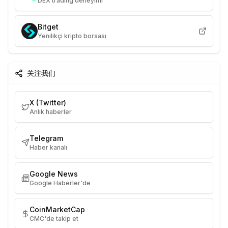
DEX trading deneyimi
Bitget
Yenilikçi kripto borsası
关注我们
X (Twitter)
Anlık haberler
Telegram
Haber kanalı
Google News
Google Haberler'de
CoinMarketCap
CMC'de takip et