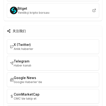
Bitget
Yenilikçi kripto borsası
关注我们
X (Twitter)
Anlık haberler
Telegram
Haber kanalı
Google News
Google Haberler'de
CoinMarketCap
CMC'de takip et