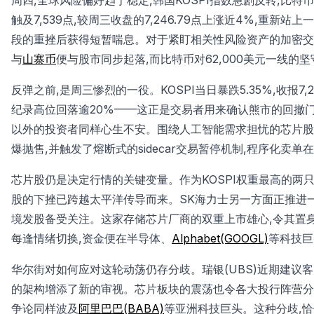
周四,全球风险偏好趋于稳定,韩国KOSPI指数急剧反转,比特币(B
触及7,539点,较周三收盘的7,246.79点上涨近4%,重
段的重挫后获得短暂喘息。对于紧盯相关性风险资产的加密交
与
山寨币
便与股市同步起落,而比特币对62,000美元一线的
反弹之前,是周三惨烈的一役。KOSPI当日暴跌5.35%,收报7,24
纪录高位回落逾20%——这正是交易者用来确认熊市的回撤
以外的投资者同样心生不安。围绕人工智能需求担忧的芯片股剧
爆抛售,并触发了熔断式的sidecar交易暂停机制,程序化卖
芯片股仍是决定行情的关键变量。作为KOSPI权重最高的两只
股的下挫已跨越太平洋传导而来。SK海力士另一方面正推进一
境发股备受关注。这家存储芯片厂商的双重上市雄心,令其置
每逢情绪切换,资金便在半导体、
Alphabet(GOOGL)
等科技巨
华尔街对如何应对这轮动荡仍存分歧。瑞银(UBS)近期建议
的架构增添了新的审视。芯片板块的震荡也令各大投行阵营分裂
争论同样波及
阿里巴巴(BABA)
等亚洲科技巨头。这种分歧,