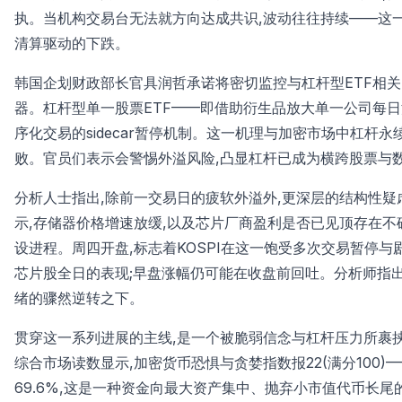
执。当机构交易台无法就方向达成共识,波动往往持续——这一
清算驱动的下跌。
韩国企划财政部长官具润哲承诺将密切监控与杠杆型ETF相
器。杠杆型单一股票ETF——即借助衍生品放大单一公司每日
序化交易的sidecar暂停机制。这一机理与加密市场中杠杆
败。官员们表示会警惕外溢风险,凸显杠杆已成为横跨股票与
分析人士指出,除前一交易日的疲软外溢外,更深层的结构性疑虑同样存
示,存储器价格增速放缓,以及芯片厂商盈利是否已见顶存在不
设进程。周四开盘,标志着KOSPI在这一饱受多次交易暂停
芯片股全日的表现;早盘涨幅仍可能在收盘前回吐。分析师指出
绪的骤然逆转之下。
贯穿这一系列进展的主线,是一个被脆弱信念与杠杆压力所裹挟的
综合市场读数显示,加密货币恐惧与贪婪指数报22(满分100
69.6%,这是一种资金向最大资产集中、抛弃小市值代币长尾