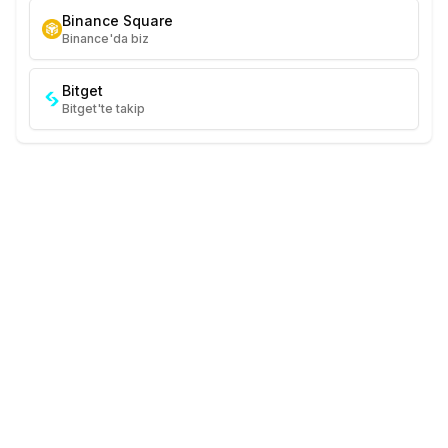
Binance Square
Binance'da biz
Bitget
Bitget'te takip