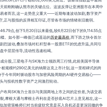
itcoin,BTC)守稳在62,000美元附近。该基准指数盘中最高
新站上一天前刚刚确认熊市的关键点位。这波反弹让亚洲股市在本周中
易者而言,这一走势意义重大——近期每逢波动加剧,数字资产
坚守,正与股指的反弹相互印证,尽管各市场的情绪依旧脆弱。
6.79点,创下5月20日以来最低,较6月22日创下的9,114.55点
门槛。如今那一峰值已成遥远的
历史最高价
,而下跌之快令首尔
烈波动,叠加市场对杠杆型单一股票ETF的忧虑升温,共同引
单在盘中层层传导,流动性迅速枯竭。
成分股,三星电子与SK海力士领跌周三行情,此前美国半导体
桩规模约290亿美元的纳斯达克上市计划,这一里程碑式的跨
身于今年同时驱动股市与加密风险周期的AI硬件交易核心——
头与投机性数字资产之间激烈轮动。
客户布局SK海力士首尔与美国两地上市之间的定价差,为该交易
,摩根大通与摩根士丹利在是否抄底AI芯片上意见相左,这一
恰似加密策略师们对当前疲软究竟是买入良机还是更深回撤的争