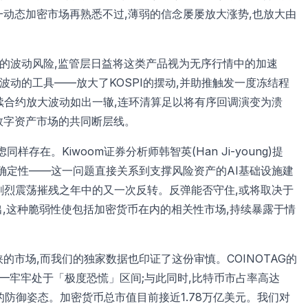
动态加密市场再熟悉不过,薄弱的信念屡屡放大涨势,也放大由
关的波动风险,监管层日益将这类产品视为无序行情中的加速
波动的工具——放大了KOSPI的摆动,并助推触发一度冻结程
永续合约放大波动如出一辙,连环清算足以将有序回调演变为溃
数字资产市场的共同断层线。
在。Kiwoom证券分析师韩智英(Han Ji-young)提
确定性——这一问题直接关系到支撑风险资产的AI基础设施建
与剧烈震荡摧残之年中的又一次反转。反弹能否守住,或将取决于
,这种脆弱性使包括加密货币在内的相关性市场,持续暴露于情
市场,而我们的独家数据也印证了这份审慎。COINOTAG的
)——牢牢处于「极度恐慌」区间;与此同时,比特币市占率高达
的防御姿态。加密货币总市值目前接近1.78万亿美元。我们对