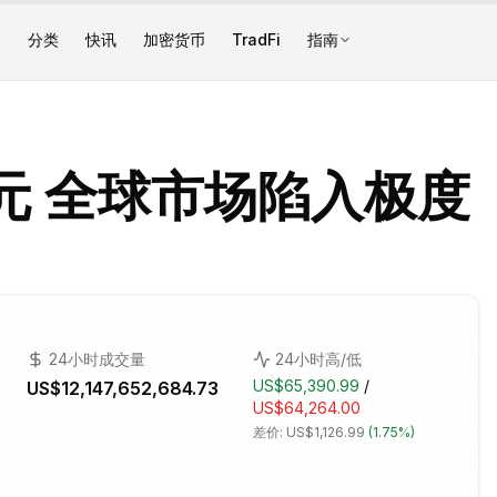
币
分类
快讯
加密货币
TradFi
指南
元 全球市场陷入极度
24小时成交量
24小时高/低
US$65,390.99
/
US$12,147,652,684.73
US$64,264.00
差价:
US$1,126.99
(
1.75%
)