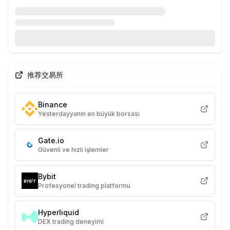
推荐交易所
Binance
Yesterdayyanın en büyük borsası
Gate.io
Güvenli ve hızlı işlemler
Bybit
Profesyonel trading platformu
Hyperliquid
DEX trading deneyimi