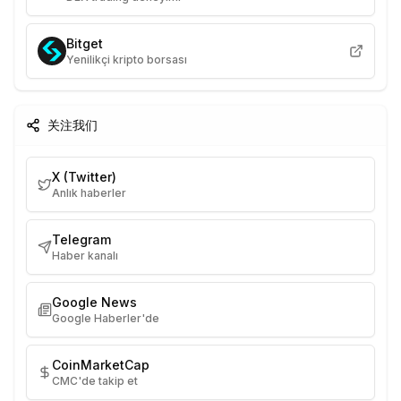
Bitget
Yenilikçi kripto borsası
关注我们
X (Twitter)
Anlık haberler
Telegram
Haber kanalı
Google News
Google Haberler'de
CoinMarketCap
CMC'de takip et