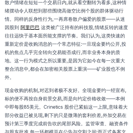
散户情绪在短短一个交易日内,就从看空翻转为看多,这种情
绪摆动令人联想到那些围绕高做空比例个股的群体驱动行
情。同样的反身性行为,一再席卷散户偏爱的股票——从迷
因股到
阿里巴巴
这类被广泛持有的科技股,情绪反转的速度
往往远快于基本面所能支撑的节奏。我们认为,这类快速的
重新定价是收购消息的一个常态特征:一旦现金要约公开,投
机的焦点几乎完全转向交易能否成行,而非业务本身的质
地。这一行为模式之所以重要,是因为它如今在每一次重大
整合消息中,都会在加密相关股票上重演——矿业股也不例
外。
现金收购的机制,对迟到者极不友好。全现金要约一经宣布,
标的便不再按自身前景交易,而是向约定价格收敛——本例
中即每股85美元。Crinetics 股价已紧贴这一上限,意味着大
部分收益已被兑现,剩下的只是微薄的套利价差,外加交易在
预计第三季度完成前告吹的尾部风险。监管审查、融资条件
与股东批准,每一环都横亘在公告与交割之间;而正式备案文