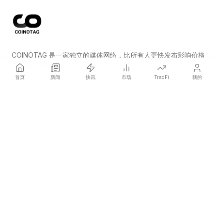
COINOTAG 是一家独立的媒体网络，比所有人更快发布影响价格
的加密货币新闻。
首页
新闻
快讯
市场
TradFi
我的
COINOTAG LLC · Shams Business Center, Sharjah, 839, UAE
Registered media organization; our content adheres to impartial
editorial standards.
平台
新闻
分类
加密货币
TradFi
指南