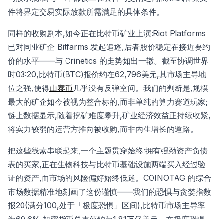
件将界定交易实际放款所需满足的具体条件。
同样的收购剧本,如今正在比特币矿业上演:Riot Platforms
已对同业矿企 Bitfarms 发起追逐,后者股价稳定在接近要约
价的水平——与 Crinetics 的走势如出一辙。截至协调世界
时03:20,比特币(BTC)报价约在62,796美元,其市场主导地
位之强,使得
山寨币
几乎没有反弹空间。我们的判断是,规模
最大的矿企如今被视为整合标的,而非单纯的算力赛道玩家;
链上数据显示,随着挖矿难度攀升,矿业经济效益正持续收紧,
将实力较弱的运营方推向被收购,而非内生增长的道路。
把这些线索串联起来,一个主题贯穿始终:拥有强劲资产负债
表的买家,正在生物科技与比特币基础设施两端买入经过验
证的资产,而市场的风险偏好始终低迷。COINOTAG 的综合
市场数据精准地刻画了这份谨慎——我们的恐惧与贪婪指数
报20(满分100,处于「极度恐惧」区间),比特币市场主导率