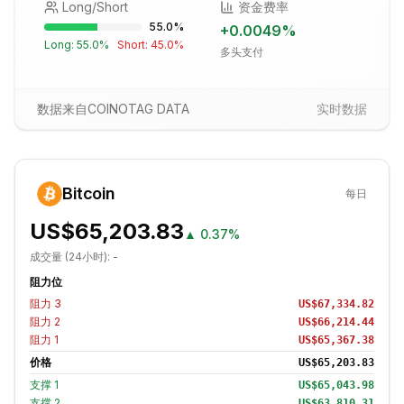
Long/Short
资金费率
55.0
%
+
0.0049
%
Long:
55.0
%
Short:
45.0
%
多头支付
数据来自COINOTAG DATA
实时数据
Bitcoin
每日
US$65,203.83
▲
0.37%
成交量 (24小时):
-
阻力位
阻力
3
US$67,334.82
阻力
2
US$66,214.44
阻力
1
US$65,367.38
价格
US$65,203.83
支撑
1
US$65,043.98
支撑
2
US$63,810.31