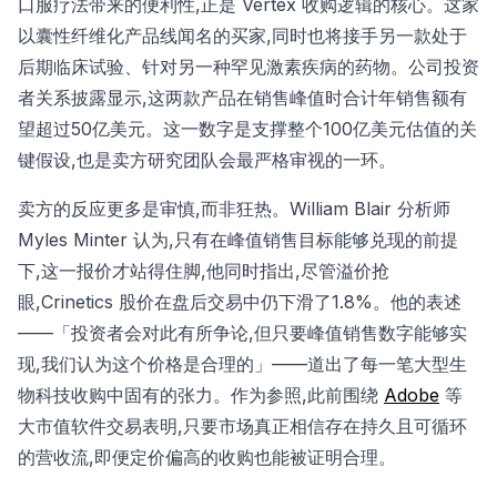
口服疗法带来的便利性,正是 Vertex 收购逻辑的核心。这家
以囊性纤维化产品线闻名的买家,同时也将接手另一款处于
后期临床试验、针对另一种罕见激素疾病的药物。公司投资
者关系披露显示,这两款产品在销售峰值时合计年销售额有
望超过50亿美元。这一数字是支撑整个100亿美元估值的关
键假设,也是卖方研究团队会最严格审视的一环。
卖方的反应更多是审慎,而非狂热。William Blair 分析师
Myles Minter 认为,只有在峰值销售目标能够兑现的前提
下,这一报价才站得住脚,他同时指出,尽管溢价抢
眼,Crinetics 股价在盘后交易中仍下滑了1.8%。他的表述
——「投资者会对此有所争论,但只要峰值销售数字能够实
现,我们认为这个价格是合理的」——道出了每一笔大型生
物科技收购中固有的张力。作为参照,此前围绕
Adobe
等
大市值软件交易表明,只要市场真正相信存在持久且可循环
的营收流,即便定价偏高的收购也能被证明合理。