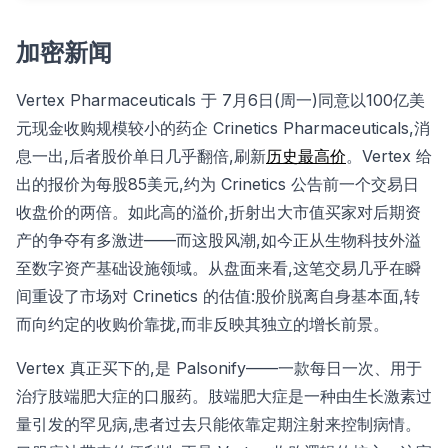
加密新闻
Vertex Pharmaceuticals 于 7月6日(周一)同意以100亿美
元现金收购规模较小的药企 Crinetics Pharmaceuticals,消
息一出,后者股价单日几乎翻倍,刷新
历史最高价
。Vertex 给
出的报价为每股85美元,约为 Crinetics 公告前一个交易日
收盘价的两倍。如此高的溢价,折射出大市值买家对后期资
产的争夺有多激进——而这股风潮,如今正从生物科技外溢
至数字资产基础设施领域。从盘面来看,这笔交易几乎在瞬
间重设了市场对 Crinetics 的估值:股价脱离自身基本面,转
而向约定的收购价靠拢,而非反映其独立的增长前景。
Vertex 真正买下的,是 Palsonify——一款每日一次、用于
治疗肢端肥大症的口服药。肢端肥大症是一种由生长激素过
量引发的罕见病,患者过去只能依靠定期注射来控制病情。