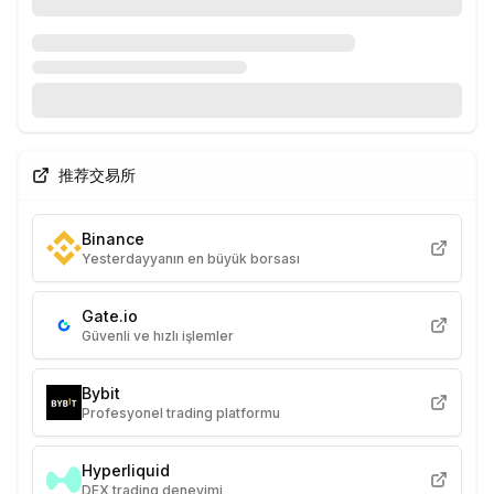
推荐交易所
Binance
Yesterdayyanın en büyük borsası
Gate.io
Güvenli ve hızlı işlemler
Bybit
Profesyonel trading platformu
Hyperliquid
DEX trading deneyimi