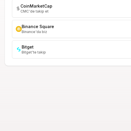
CoinMarketCap
CMC'de takip et
Binance Square
Binance'da biz
Bitget
Bitget'te takip