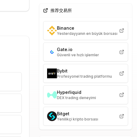
推荐交易所
Binance
Yesterdayyanın en büyük borsası
Gate.io
Güvenli ve hızlı işlemler
Bybit
Profesyonel trading platformu
Hyperliquid
DEX trading deneyimi
Bitget
Yenilikçi kripto borsası