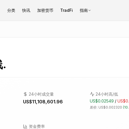
币
分类
快讯
加密货币
TradFi
指南
线.
24小时成交量
24小时高/低
US$0.02549
/
US$0.
US$11,108,601.96
差价:
US$0.002320
(
10
资金费率