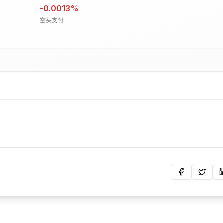
-0.0013
%
空头支付