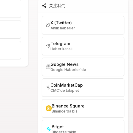
关注我们
X (Twitter)
Anlık haberler
Telegram
Haber kanalı
Google News
Google Haberler'de
CoinMarketCap
CMC'de takip et
Binance Square
Binance'da biz
Bitget
Bitget'te takip