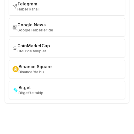
Telegram
Haber kanalı
Google News
Google Haberler'de
CoinMarketCap
CMC'de takip et
Binance Square
Binance'da biz
Bitget
Bitget'te takip