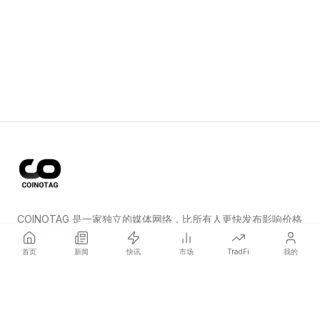
COINOTAG 是一家独立的媒体网络，比所有人更快发布影响价格
的加密货币新闻。
首页
新闻
快讯
市场
TradFi
我的
COINOTAG LLC · Shams Business Center, Sharjah, 839, UAE
Registered media organization; our content adheres to impartial
editorial standards.