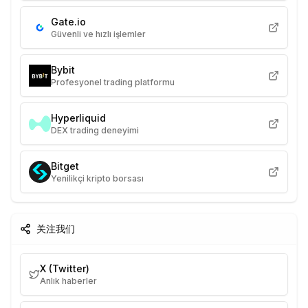
Gate.io
Güvenli ve hızlı işlemler
Bybit
Profesyonel trading platformu
Hyperliquid
DEX trading deneyimi
Bitget
Yenilikçi kripto borsası
关注我们
X (Twitter)
Anlık haberler