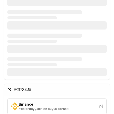
推荐交易所
Binance
Yesterdayyanın en büyük borsası