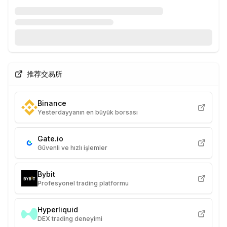
推荐交易所
Binance
Yesterdayyanın en büyük borsası
Gate.io
Güvenli ve hızlı işlemler
Bybit
Profesyonel trading platformu
Hyperliquid
DEX trading deneyimi