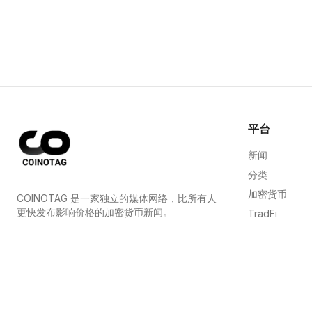
平台
新闻
分类
加密货币
COINOTAG 是一家独立的媒体网络，比所有人
更快发布影响价格的加密货币新闻。
TradFi
指南
COINOTAG LLC · Shams Business Center, Sharjah,
839, UAE
网站地图
Registered media organization; our content
adheres to impartial editorial standards.