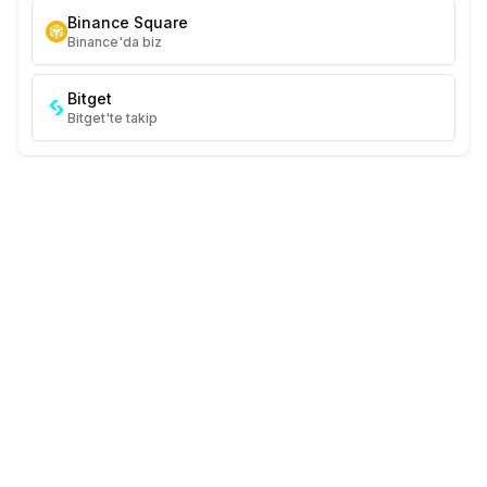
Binance Square
Binance'da biz
Bitget
Bitget'te takip