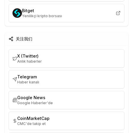
Bitget
Yenilikçi kripto borsası
关注我们
X (Twitter)
Anlık haberler
Telegram
Haber kanalı
Google News
Google Haberler'de
CoinMarketCap
CMC'de takip et