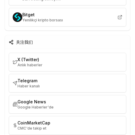
Bitget
Yenilikçi kripto borsası
关注我们
X (Twitter)
Anlık haberler
Telegram
Haber kanalı
Google News
Google Haberler'de
CoinMarketCap
CMC'de takip et