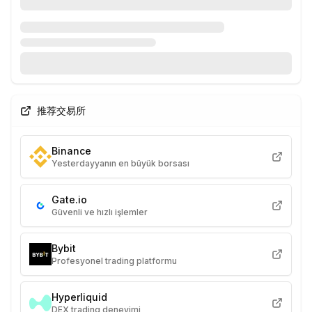
推荐交易所
Binance
Yesterdayyanın en büyük borsası
Gate.io
Güvenli ve hızlı işlemler
Bybit
Profesyonel trading platformu
Hyperliquid
DEX trading deneyimi