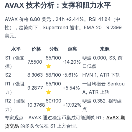
AVAX 技术分析：支撑和阻力水平
AVAX 价格 8.80 美元，24h +2.44%。RSI 41.84（中
性），趋势向下，Supertrend 熊市。EMA 20：9.2399
美元。
水平
价格
分数
距离
来源
S1（强支
65/100
斐波 0.000, S3, 前
7.5500
-14.20%
撑）
⭐
日低点
S2
8.3063
58/100
-5.61%
HVN 1, ATR 下轨
R1（强阻
65/100
一目均衡云 Senkou
9.2877
+5.54%
力）
⭐
A, ATR 上轨
R2（强阻
60/100
斐波 0.382, 摆动高
10.3768
+17.92%
力）
⭐
点
专家观点：AVAX 通过稳定币集成可能测试 R1；
AVAX 期
货交易
的多头仓位在 S1 上方合理。