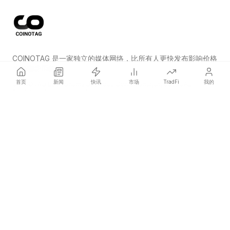
COINOTAG 是一家独立的媒体网络，比所有人更快发布影响价格
的加密货币新闻。
首页
新闻
快讯
市场
TradFi
我的
COINOTAG LLC · Shams Business Center, Sharjah, 839, UAE
Registered media organization; our content adheres to impartial
editorial standards.
平台
新闻
分类
加密货币
TradFi
指南