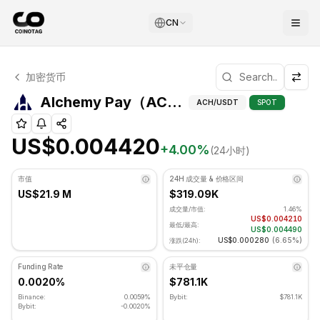
CN
Alchemy Pay 技术分析
加密货币
Alchemy Pay 目前交易价格为 US$0.004420. RSI 指标为 
Alche
Alchemy Pay（ACH）斐波那契位
ACH
/USDT
SPOT
US$0.004420
+
4.00
%
(24小时)
市值
24H 成交量 & 价格区间
US$21.9 M
$319.09K
成交量/市值:
1.46%
US$0.004210
最低/最高:
US$0.004490
US$0.000280
(
6.65%
)
涨跌(24h):
Funding Rate
未平仓量
0.0020%
$781.1K
Binance:
0.0059%
Bybit:
$781.1K
Bybit:
-0.0020%