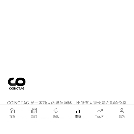
COINOTAG 是一家独立的媒体网络，比所有人更快发布影响价格
的加密货币新闻。
首页
新闻
快讯
市场
TradFi
我的
COINOTAG LLC · Shams Business Center, Sharjah, 839, UAE
Registered media organization; our content adheres to impartial
editorial standards.