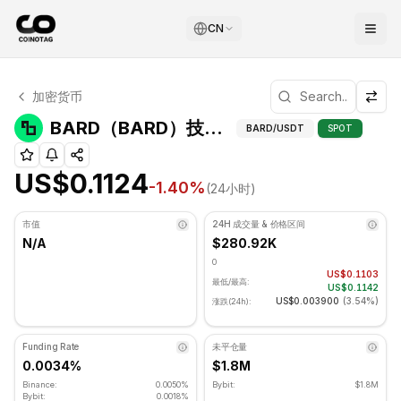
CN
BARD 技术分析
加密货币
BARD 目前交易价格为 US$0.1124. RSI 指标为 41.35 处于中
BARD（BARD）技
BARD（BARD）技术指标
BARD
/USDT
SPOT
US$0.1124
-1.40
%
(24小时)
市值
24H 成交量 & 价格区间
N/A
$280.92K
0
US$0.1103
最低/最高:
US$0.1142
US$0.003900
(
3.54%
)
涨跌(24h):
Funding Rate
未平仓量
0.0034%
$1.8M
Binance:
0.0050%
Bybit:
$1.8M
Bybit:
0.0018%