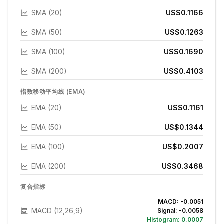
SMA (20)
US$0.1166
SMA (50)
US$0.1263
SMA (100)
US$0.1690
SMA (200)
US$0.4103
指数移动平均线 (EMA)
EMA (20)
US$0.1161
EMA (50)
US$0.1344
EMA (100)
US$0.2007
EMA (200)
US$0.3468
复合指标
MACD:
-0.0051
MACD (12,26,9)
Signal:
-0.0058
Histogram:
0.0007