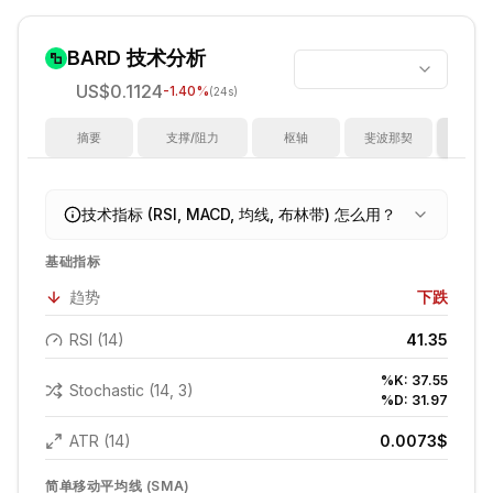
BARD
技术分析
US$0.1124
-1.40
%
(24s)
摘要
支撑/阻力
枢轴
斐波那契
指
技术指标 (RSI, MACD, 均线, 布林带) 怎么用？
基础指标
趋势
下跌
RSI (14)
41.35
%K:
37.55
Stochastic (14, 3)
%D:
31.97
ATR (14)
0.0073
$
简单移动平均线 (SMA)