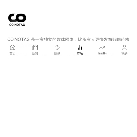
COINOTAG 是一家独立的媒体网络，比所有人更快发布影响价格
的加密货币新闻。
首页
新闻
快讯
市场
TradFi
我的
COINOTAG LLC · Shams Business Center, Sharjah, 839, UAE
Registered media organization; our content adheres to impartial
editorial standards.
平台
新闻
分类
加密货币
TradFi
指南