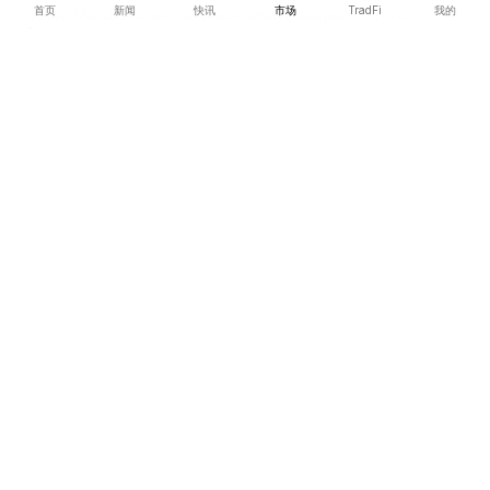
首页
新闻
快讯
市场
TradFi
我的
COINOTAG LLC · Shams Business Center, Sharjah, 839, UAE
Registered media organization; our content adheres to impartial
editorial standards.
平台
新闻
分类
加密货币
TradFi
指南
网站地图
公司
关于我们
学术引用
联系我们