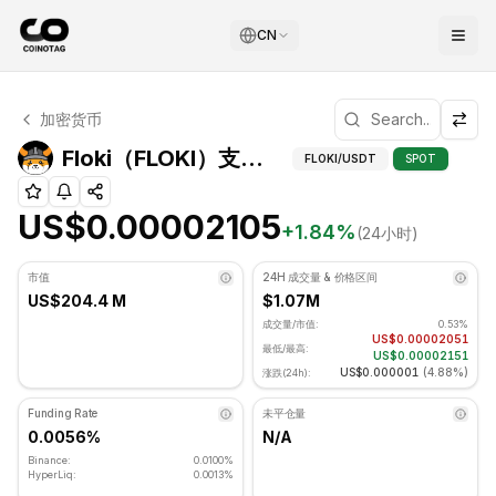
CN
Floki 技术分析
加密货币
Floki 目前交易价格为 US$0.00002105. RSI 指标为 46.8
Floki（FLO
Floki（FLOKI）支撑和阻力位
FLOKI
/USDT
SPOT
US$0.00002105
+
1.84
%
(24小时)
市值
24H 成交量 & 价格区间
US$204.4 M
$1.07M
成交量/市值:
0.53%
US$0.00002051
最低/最高:
US$0.00002151
US$0.000001
(
4.88%
)
涨跌(24h):
Funding Rate
未平仓量
0.0056%
N/A
Binance:
0.0100%
HyperLiq:
0.0013%