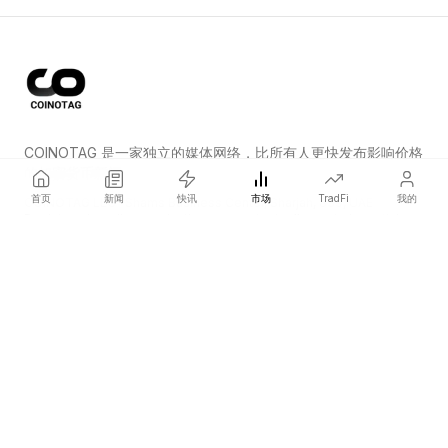
COINOTAG 是一家独立的媒体网络，比所有人更快发布影响价格
的加密货币新闻。
首页
新闻
快讯
市场
TradFi
我的
COINOTAG LLC · Shams Business Center, Sharjah, 839, UAE
Registered media organization; our content adheres to impartial
editorial standards.
平台
新闻
分类
加密货币
TradFi