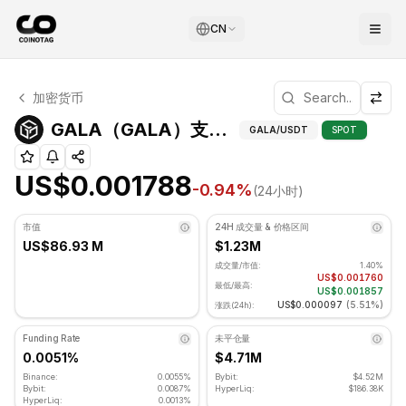
CN
GALA 技术分析
加密货币
GALA 目前交易价格为 US$0.001788. RSI 指标为 38.65 
GALA（GAL
GALA（GALA）支撑和阻力位
GALA
/USDT
SPOT
US$0.001788
-0.94
%
(24小时)
市值
24H 成交量 & 价格区间
US$86.93 M
$1.23M
成交量/市值:
1.40%
US$0.001760
最低/最高:
US$0.001857
US$0.000097
(
5.51%
)
涨跌(24h):
Funding Rate
未平仓量
0.0051%
$4.71M
Binance:
0.0055%
Bybit:
$4.52M
Bybit:
0.0087%
HyperLiq:
$186.38K
HyperLiq:
0.0013%