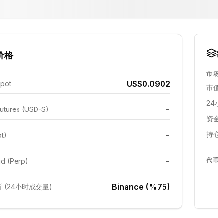
价格
市
US$0.0902
Spot
市值
24
-
utures (USD-S)
资金
持仓
-
ot)
-
代
id (Perp)
Binance (%75)
 (24小时成交量)