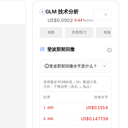
GLM
技术分析
US$0.0902
-0.44
%
(24s)
摘要
支撑/阻力
枢轴
斐波那契回撤
斐波那契回撤水平是什么？
使用最近
100
根K线（
1d
）数据计算。
方向：下降趋势（高点 → 低点）
比率
价格水平
US$0.1554
1.000
US$0.147739
0.886