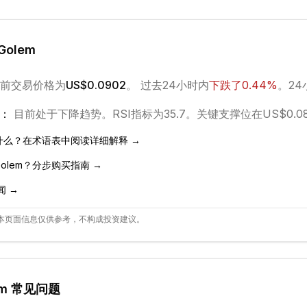
Golem
前交易价格为
US$0.0902
。 过去24小时内
下跌
了
0.44
%
。
24
：
目前处于
下降
趋势。
RSI指标为35.7。
关键支撑位在US$0.08
什么？在术语表中阅读详细解释 →
olem
？分步购买指南 →
闻 →
本页面信息仅供参考，不构成投资建议。
m
常见问题