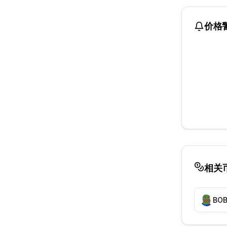
价格
相关
BO