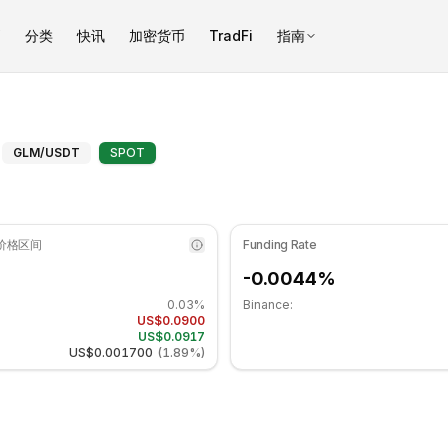
币
分类
快讯
加密货币
TradFi
指南
处于中性区域. 日线趋势看跌. 重要支撑位: $0.0893, 阻力位: $0.09
Golem（GLM）斐波那契位 - COI
GLM
/USDT
SPOT
 价格区间
Funding Rate
-0.0044%
0.03%
Binance:
US$0.0900
US$0.0917
US$0.001700
(
1.89%
)