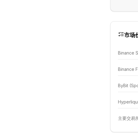
市场
Binance 
Binance F
ByBit (Sp
Hyperliqu
主要交易所