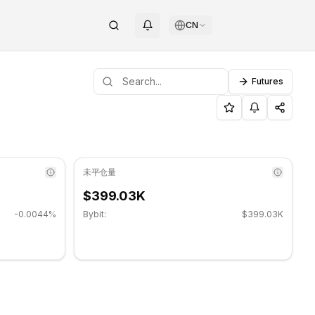
CN
Futures
31.
NOTAG
未平仓量
$399.03K
-0.0044%
Bybit:
$399.03K