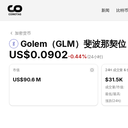
新闻
比特
Golem 技术分析
加密货币
Golem 目前交易价格为 US$0.0902. RSI 指标为 35.67 
Golem（GLM）斐波那契位
US$0.0902
-0.44
%
(24小时)
市值
24H 成交量 &
US$90.6 M
$31.5K
成交量/市值:
最低/最高:
涨跌(24h):