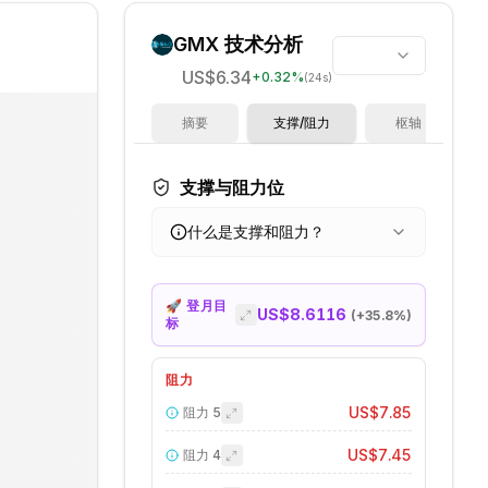
GMX
技术分析
US$6.34
+
0.32
%
(24s)
摘要
支撑/阻力
枢轴
支撑与阻力位
什么是支撑和阻力？
🚀 登月目
US$8.6116
(+
35.8
%)
标
阻力
US$7.85
阻力
5
US$7.45
阻力
4