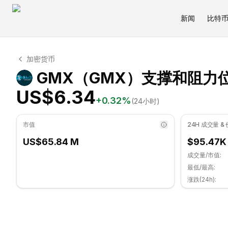
新闻
比特
GMX 技术分析
加密货币
GMX 目前交易价格为 US$6.34. RSI 指标为 51.04 处于中
GMX（GMX）支撑和阻力
US$6.34
+
0.32
%
(24小时)
市值
24H 成交量 &
US$65.84 M
$95.47K
成交量/市值:
最低/最高:
涨跌(24h):