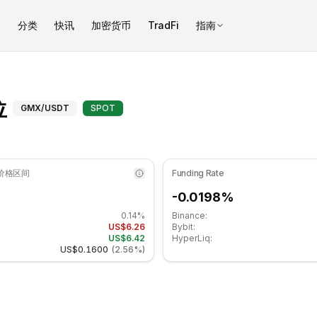
币
分类
快讯
加密货币
TradFi
指南
性区域. 日线趋势横盘. 重要支撑位: $6.21, 阻力位: $6.37.
GMX（GMX）支撑和阻力位 - CO
位
GMX
/USDT
SPOT
 价格区间
Funding Rate
-0.0198%
0.14%
Binance:
US$6.26
Bybit:
US$6.42
HyperLiq:
US$0.1600
(
2.56%
)