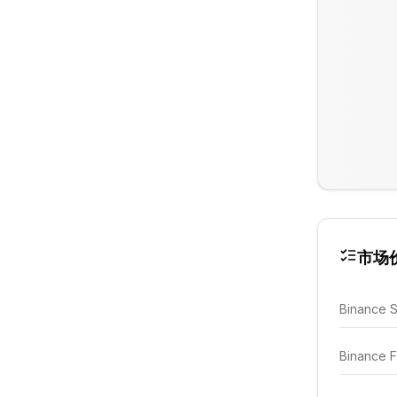
市场
Binance 
Binance F