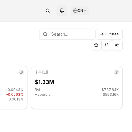
CN
Futures
INOTAG
未平仓量
$1.33M
-0.0043%
Bybit:
$737.84K
-0.0563%
HyperLiq:
$593.16K
0.0013%