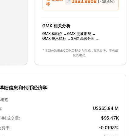
US$3.8908
(
-38.6
%)
标
GMX
相关分析
GMX
枢轴点
→
GMX
斐波那契
→
GMX
技术指标
→
GMX
高级分析
→
* 本部分数据由COINOTAG AI生成，仅供参考。不构成
投资建议。
详细信息和代币经济学
场概览
:
US$65.84 M
小时成交量:
$95.47K
费率:
-0.0198%