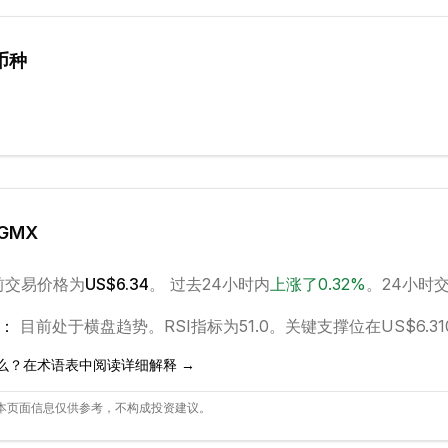
币种
GMX
前交易价格为
US$6.34
。 过去24小时内
上涨
了
0.32
%
。
24小时交
：
目前处于
横盘
趋势。
RSI指标为51.0。
关键支撑位在US$6.31
么？在术语表中阅读详细解释 →
本页面信息仅供参考，不构成投资建议。