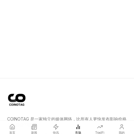
COINOTAG 是一家独立的媒体网络，比所有人更快发布影响价格
的加密货币新闻。
首页
新闻
快讯
市场
TradFi
我的
COINOTAG LLC · Shams Business Center, Sharjah, 839, UAE