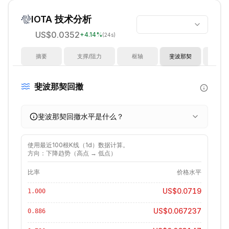
IOTA
技术分析
US$0.0352
+
4.14
%
(24s)
摘要
支撑/阻力
枢轴
斐波那契
指
斐波那契回撤
斐波那契回撤水平是什么？
使用最近
100
根K线（
1d
）数据计算。
方向：下降趋势（高点 → 低点）
比率
价格水平
US$0.0719
1.000
US$0.067237
0.886