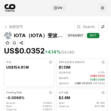
CN
IOTA 技术分析
加密货币
IOTA 目前交易价格为 US$0.0352. RSI 指标为 51.53 处于中
IOTA（IOTA）斐
IOTA（IOTA）斐波那契位
IOTA
/USDT
SPOT
US$0.0352
+
4.14
%
(24小时)
市值
24H 成交量 & 价格区间
US$154.81 M
$1.13M
成交量/市值:
0.70%
US$0.0333
最低/最高:
US$0.0368
US$0.003500
(
10.51%
)
涨跌(24h):
Funding Rate
未平仓量
-0.0066%
$2.8M
Binance:
-0.0108%
Bybit:
$2.33M
Bybit:
-0.0002%
HyperLiq:
$472.96K
HyperLiq:
-0.0087%