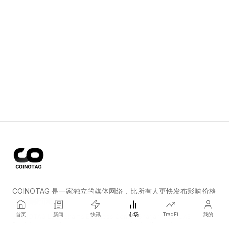
COINOTAG 是一家独立的媒体网络，比所有人更快发布影响价格
的加密货币新闻。
首页
新闻
快讯
市场
TradFi
我的
COINOTAG LLC · Shams Business Center, Sharjah, 839, UAE
Registered media organization; our content adheres to impartial