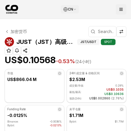
CN
JUST 技术分析
加密货币
JUST 目前交易价格为 US$0.10568. RSI 指标为 62.64 处
JUST（JST）高级指
JUST（JST）高级指标
JST
/USDT
SPOT
US$0.10568
-0.53
%
(24小时)
市值
24H 成交量 & 价格区间
US$866.04 M
$2.53M
成交量/市值:
0.29%
US$0.1035
最低/最高:
US$0.10636
US$0.002860
(
2.76%
)
涨跌(24h):
Funding Rate
未平仓量
-0.0125%
$1.71M
Binance:
-0.0038%
Bybit:
$1.71M
Bybit:
-0.0213%