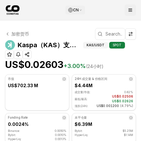
CN
Kaspa 技术分析
加密货币
Kaspa 目前交易价格为 US$0.02603. RSI 指标为 37.59 处
Kaspa（KA
Kaspa（KAS）支撑和阻力位
KAS
/USDT
SPOT
US$0.02603
+
3.00
%
(24小时)
市值
24H 成交量 & 价格区间
US$702.33 M
$4.44M
成交量/市值:
0.62%
US$0.02506
最低/最高:
US$0.02626
US$0.001200
(
4.79%
)
涨跌(24h):
Funding Rate
未平仓量
0.0024%
$6.39M
Binance:
0.0050%
Bybit:
$5.25M
Bybit:
0.0010%
HyperLiq:
$1.14M
HyperLiq:
0.0013%