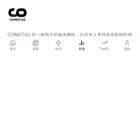
COINOTAG 是一家独立的媒体网络，比所有人更快发布影响价格
的加密货币新闻。
首页
新闻
快讯
市场
TradFi
我的
COINOTAG LLC · Shams Business Center, Sharjah, 839, UAE
Registered media organization; our content adheres to impartial
editorial standards.
平台
新闻
分类
加密货币
TradFi
指南
网站地图