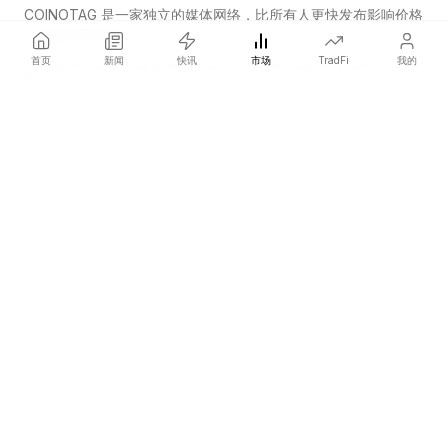
COINOTAG 是一家独立的媒体网络，比所有人更快发布影响价格
的加密货币新闻。
首页
新闻
快讯
市场
TradFi
我的
COINOTAG LLC · Shams Business Center, Sharjah, 839, UAE
Registered media organization; our content adheres to impartial
editorial standards.
平台
新闻
分类
加密货币
TradFi
指南
网站地图
公司
关于我们