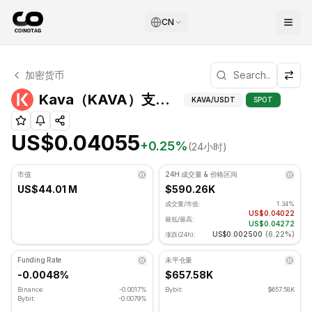
CN
Kava 技术分析
加密货币
Kava 目前交易价格为 US$0.04055. RSI 指标为 31.28 处于
Kava（KAV
Kava（KAVA）支撑和阻力位
KAVA
/USDT
SPOT
US$0.04055
+
0.25
%
(24小时)
市值
24H 成交量 & 价格区间
US$44.01 M
$590.26K
成交量/市值:
1.34%
US$0.04022
最低/最高:
US$0.04272
US$0.002500
(
6.22%
)
涨跌(24h):
Funding Rate
未平仓量
-0.0048%
$657.58K
Binance:
-0.0017%
Bybit:
$657.58K
Bybit:
-0.0079%