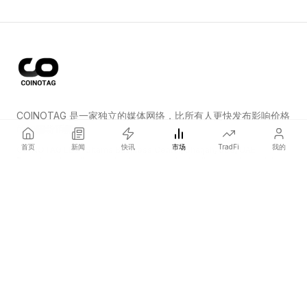
COINOTAG 是一家独立的媒体网络，比所有人更快发布影响价格
的加密货币新闻。
首页
新闻
快讯
市场
TradFi
我的
COINOTAG LLC · Shams Business Center, Sharjah, 839, UAE
Registered media organization; our content adheres to impartial
editorial standards.
平台
新闻
分类
加密货币