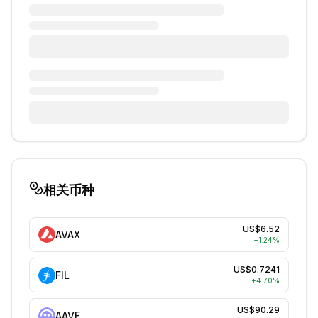
相关币种
US$6.52
AVAX
+
1.24
%
US$0.7241
FIL
+
4.70
%
US$90.29
AAVE