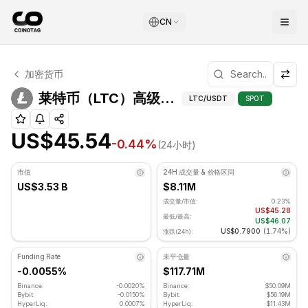
CN
莱特币 技术分析
加密货币
莱特币 目前交易价格为 US$45.54. RSI 指标为 51.19 处于中
莱特币（LTC）高级指
莱特币（LTC）高级指标
LTC
/USDT
SPOT
US$45.54
-0.44
%
(24小时)
市值
24H 成交量 & 价格区间
US$3.53 B
$8.11M
成交量/市值:
0.23%
US$45.28
最低/最高:
US$46.07
US$0.7900
(
1.74%
)
涨跌(24h):
Funding Rate
未平仓量
-0.0055%
$117.71M
Binance:
-0.0020%
Binance:
$50.09M
Bybit:
-0.0150%
Bybit:
$56.19M
HyperLiq:
0.0007%
HyperLiq:
$11.43M