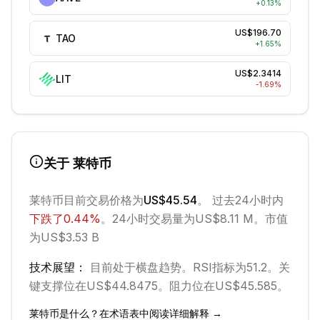
+
0.13
%
US$196.70
TAO
+
1.65
%
US$2.3414
LIT
-1.69
%
关于
莱特币
莱特币
目前交易价格为
US$45.54
。 过去24小时内
下跌
了
0.44
%
。
24小时交易量为US$8.11 M。
市值
为US$3.53 B
技术展望：
目前处于
横盘
趋势。
RSI指标为51.2。
关
键支撑位在US$44.8475。
阻力位在US$45.585。
莱特币
是什么？在术语表中阅读详细解释 →