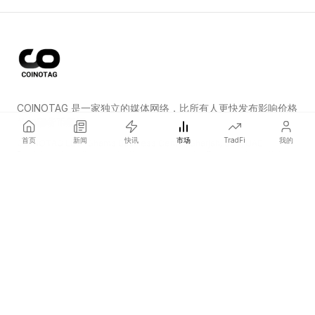
COINOTAG 是一家独立的媒体网络，比所有人更快发布影响价格
的加密货币新闻。
首页
新闻
快讯
市场
TradFi
我的
COINOTAG LLC · Shams Business Center, Sharjah, 839, UAE
Registered media organization; our content adheres to impartial
editorial standards.
平台
新闻
分类
加密货币
TradFi