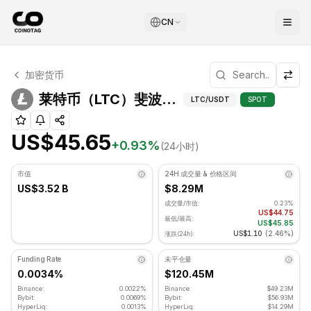
CN
莱特币 技术分析
加密货币
莱特币 目前交易价格为 US$45.65. RSI 指标为 51.91 处于中
莱特币（LTC）斐波
莱特币（LTC）斐波那契位
LTC
/USDT
SPOT
US$45.65
+
0.93
%
(24小时)
市值
24H 成交量 & 价格区间
US$3.52 B
$8.29M
成交量/市值:
0.23%
US$44.75
最低/最高:
US$45.85
US$1.10
(
2.46%
)
涨跌(24h):
Funding Rate
未平仓量
0.0034%
$120.45M
Binance:
0.0022%
Binance:
$49.23M
Bybit:
0.0069%
Bybit:
$56.93M
HyperLiq:
0.0013%
HyperLiq:
$14.29M