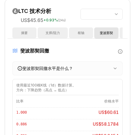
LTC
技术分析
US$45.65
+
0.93
%
(24s)
摘要
支撑/阻力
枢轴
斐波那契
指
斐波那契回撤
斐波那契回撤水平是什么？
使用最近
100
根K线（
1d
）数据计算。
方向：下降趋势（高点 → 低点）
比率
价格水平
US$60.61
1.000
US$58.1784
0.886