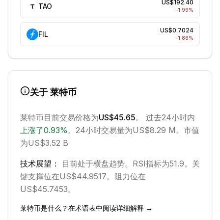
US$192.40
TAO
-1.99
%
US$0.7024
FIL
-1.86
%
关于
莱特币
莱特币
目前交易价格为
US$45.65
。 过去24小时内
上涨
了
0.93
%
。
24小时交易量为US$8.29 M。
市值
为US$3.52 B
技术展望：
目前处于
横盘
趋势。
RSI指标为51.9。
关
键支撑位在US$44.9517。
阻力位在
US$45.7453。
莱特币
是什么？在术语表中阅读详细解释 →