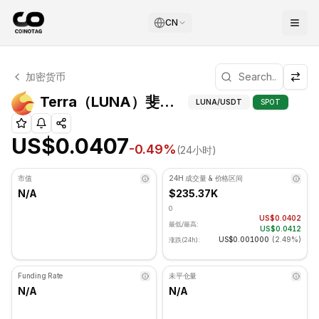
CN
Terra 技术分析
加密货币
Terra 目前交易价格为 US$0.0407. RSI 指标为 34.39 处
Terra（LUNA
Terra（LUNA）斐波那契位
LUNA
/USDT
SPOT
US$0.0407
-0.49
%
(24小时)
市值
24H 成交量 & 价格区间
N/A
$235.37K
0
US$0.0402
最低/最高:
US$0.0412
US$0.001000
(
2.49%
)
涨跌(24h):
Funding Rate
未平仓量
N/A
N/A