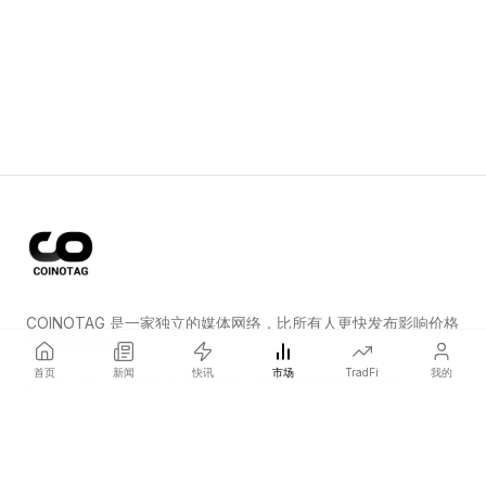
COINOTAG 是一家独立的媒体网络，比所有人更快发布影响价格
的加密货币新闻。
首页
新闻
快讯
市场
TradFi
我的
COINOTAG LLC · Shams Business Center, Sharjah, 839, UAE
Registered media organization; our content adheres to impartial
editorial standards.