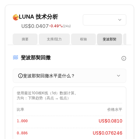
LUNA
技术分析
US$0.0407
-0.49
%
(24s)
摘要
支撑/阻力
枢轴
斐波那契
指
斐波那契回撤
斐波那契回撤水平是什么？
使用最近
100
根K线（
1d
）数据计算。
方向：下降趋势（高点 → 低点）
比率
价格水平
US$0.0810
1.000
US$0.076246
0.886