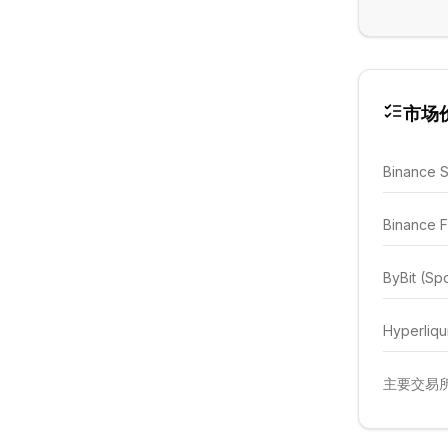
市场
Binance 
Binance F
ByBit (Sp
Hyperliqu
主要交易所