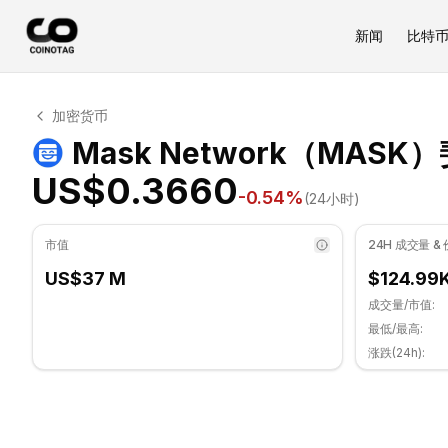
新闻
比特
Mask Network 技术分析
加密货币
Mask Network 目前交易价格为 US$0.3660. RSI 指标为
Mask Network（MAS
US$0.3660
-0.54
%
(24小时)
市值
24H 成交量 &
US$37 M
$124.99
成交量/市值:
最低/最高:
涨跌(24h):