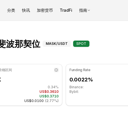
币
分类
快讯
加密货币
TradFi
指南
 47.96 处于中性区域. 日线趋势看跌. 重要支撑位: $0.361667, 阻力
Mask Network（M
K）斐波那契位
MASK
/USDT
SPOT
 价格区间
Funding Rate
K
0.0022%
0.34%
Binance:
US$0.3610
Bybit:
US$0.3710
US$0.0100
(
2.77%
)