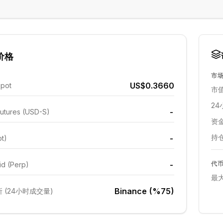
价格
市
US$0.3660
Spot
市值
24
-
utures (USD-S)
资金
持仓
-
ot)
-
代
id (Perp)
最
Binance (%75)
 (24小时成交量)