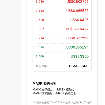
US$0.503706
0.786
US$0.466578
0.618
US$0.4405
0.500
US$0.414422
0.382
US$0.377294
0.214
US$0.355194
0.114
US$0.3300
0.000
US$0.3660
当前价格
MASK
相关分析
MASK
支撑/阻力
→
MASK
枢轴点
→
MASK
技术指标
→
MASK
高级分析
→
* 本部分数据由COINOTAG AI生成，仅供参考。不构成