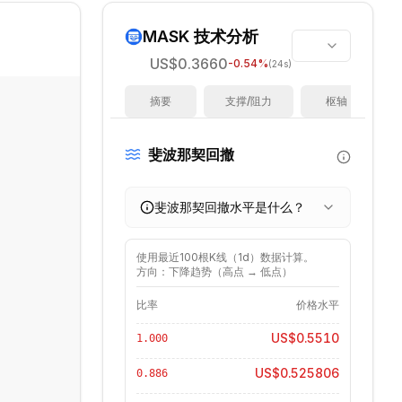
MASK
技术分析
US$0.3660
-0.54
%
(24s)
摘要
支撑/阻力
枢轴
斐波那契回撤
斐波那契回撤水平是什么？
使用最近
100
根K线（
1d
）数据计算。
方向：下降趋势（高点 → 低点）
比率
价格水平
US$0.5510
1.000
US$0.525806
0.886