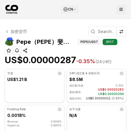
CN
Pepe 技术分析
加密货币
Pepe 目前交易价格为 US$0.00000287. RSI 指标为 54.35
Pepe（PEPE）
Pepe（PEPE）斐波那契位
PEPE
/USDT
SPOT
US$0.00000287
-0.35
%
(24小时)
市值
24H 成交量 & 价格区间
US$1.21 B
$8.5M
成交量/市值:
0.70%
US$0.00000283
最低/最高:
US$0.00000294
US$0.00000011
(
3.89%
)
涨跌(24h):
Funding Rate
未平仓量
0.0018%
N/A
Binance:
0.0034%
HyperLiq:
0.0003%