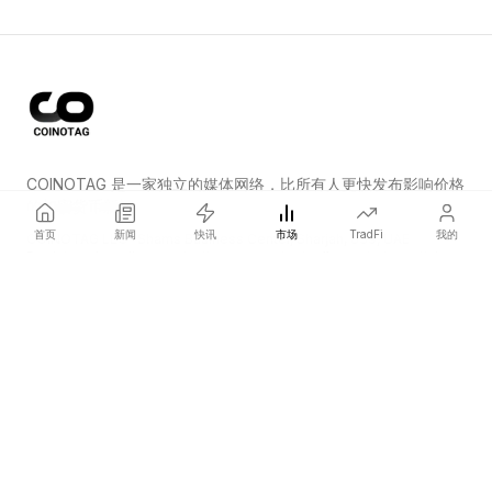
COINOTAG 是一家独立的媒体网络，比所有人更快发布影响价格
的加密货币新闻。
首页
新闻
快讯
市场
TradFi
我的
COINOTAG LLC · Shams Business Center, Sharjah, 839, UAE
Registered media organization; our content adheres to impartial
editorial standards.
平台
新闻
分类
加密货币
TradFi