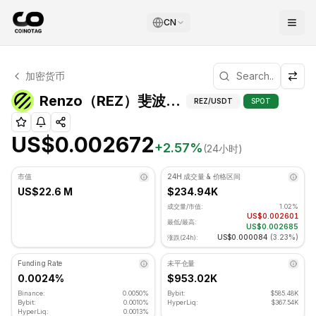
CN
Renzo 技术分析
加密货币
Renzo 目前交易价格为 US$0.002672. RSI 指标为 54.69
Renzo（REZ）
Renzo（REZ）斐波那契位
REZ
/USDT
SPOT
US$0.002672
+
2.57
%
(24小时)
市值
24H 成交量 & 价格区间
US$22.6 M
$234.94K
成交量/市值:
1.02%
US$0.002601
最低/最高:
US$0.002685
US$0.000084
(
3.23%
)
涨跌(24h):
Funding Rate
未平仓量
0.0024%
$953.02K
Binance:
0.0050%
Bybit:
$585.48K
Bybit:
0.0010%
HyperLiq:
$367.54K
HyperLiq:
0.0013%