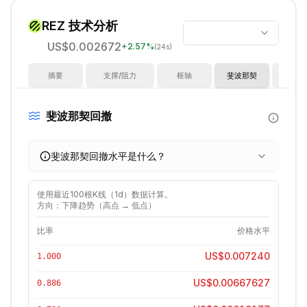
REZ
技术分析
US$0.002672
+
2.57
%
(24s)
摘要
支撑/阻力
枢轴
斐波那契
指
斐波那契回撤
斐波那契回撤水平是什么？
使用最近
100
根K线（
1d
）数据计算。
方向：下降趋势（高点 → 低点）
比率
价格水平
US$0.007240
1.000
US$0.00667627
0.886