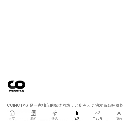
COINOTAG 是一家独立的媒体网络，比所有人更快发布影响价格
的加密货币新闻。
首页
新闻
快讯
市场
TradFi
我的
COINOTAG LLC · Shams Business Center, Sharjah, 839, UAE
Registered media organization; our content adheres to impartial
editorial standards.