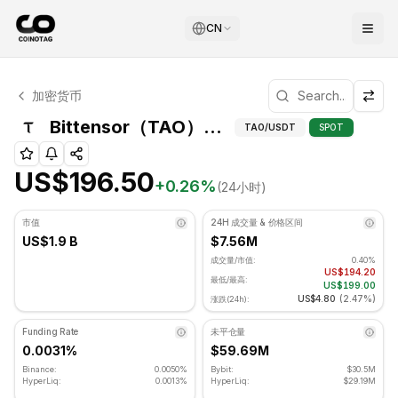
CN
Bittensor 技术分析
加密货币
Bittensor 目前交易价格为 US$196.50. RSI 指标为 48.1
Bittensor（TA
Bittensor（TAO）枢轴点
TAO
/USDT
SPOT
US$196.50
+
0.26
%
(24小时)
市值
24H 成交量 & 价格区间
US$1.9 B
$7.56M
成交量/市值:
0.40%
US$194.20
最低/最高:
US$199.00
US$4.80
(
2.47%
)
涨跌(24h):
Funding Rate
未平仓量
0.0031%
$59.69M
Binance:
0.0050%
Bybit:
$30.5M
HyperLiq:
0.0013%
HyperLiq:
$29.19M