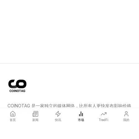
COINOTAG 是一家独立的媒体网络，比所有人更快发布影响价格
的加密货币新闻。
首页
新闻
快讯
市场
TradFi
我的
COINOTAG LLC · Shams Business Center, Sharjah, 839, UAE
Registered media organization; our content adheres to impartial
editorial standards.