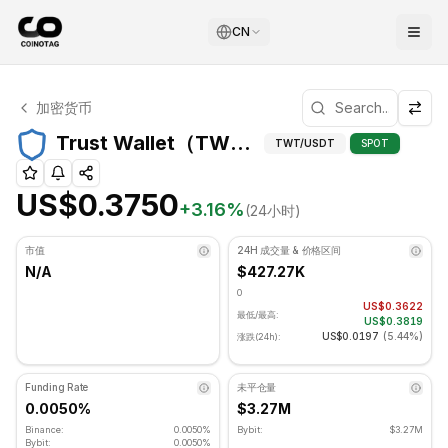
CN
Trust Wallet 技术分析
加密货币
Trust Wallet 目前交易价格为 US$0.3750. RSI 指标为 56
Trus
Trust Wallet（TWT）支撑和阻力位
TWT
/USDT
SPOT
US$0.3750
+
3.16
%
(24小时)
市值
24H 成交量 & 价格区间
N/A
$427.27K
0
US$0.3622
最低/最高:
US$0.3819
US$0.0197
(
5.44%
)
涨跌(24h):
Funding Rate
未平仓量
0.0050%
$3.27M
Binance:
0.0050%
Bybit:
$3.27M
Bybit:
0.0050%