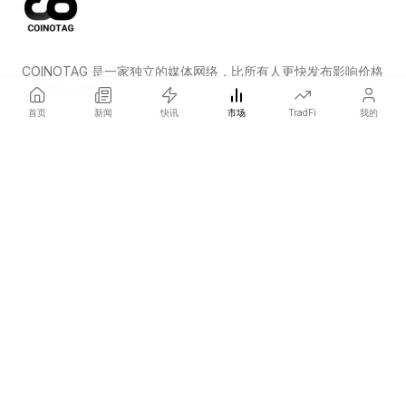
COINOTAG 是一家独立的媒体网络，比所有人更快发布影响价格
的加密货币新闻。
首页
新闻
快讯
市场
TradFi
我的
COINOTAG LLC · Shams Business Center, Sharjah, 839, UAE
Registered media organization; our content adheres to impartial
editorial standards.
平台
新闻
分类
加密货币
TradFi
指南
网站地图