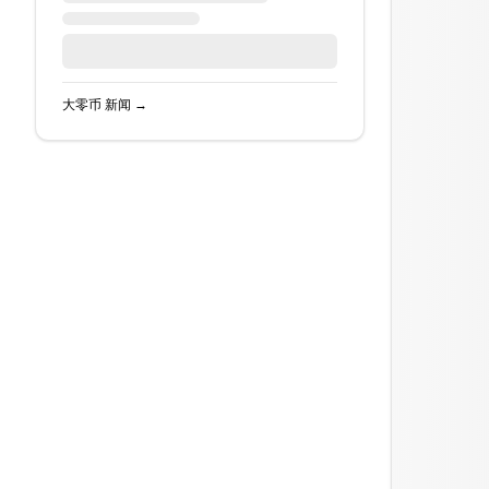
大零币
新闻 →