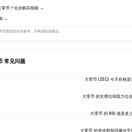
大零币
？分步购买指南 →
闻 →
本页面信息仅供参考，不构成投资建议。
币
常见问题
大零币 (ZEC) 今天价格
大零币 的支撑位和阻力位
大零币 的 RSI 值是多
大零币 的斐波那契回撤水平