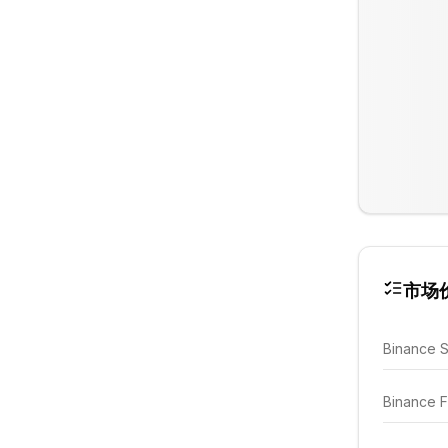
市场
Binance 
Binance F