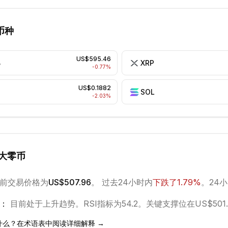
币种
US$595.46
B
XRP
-0.77
%
US$0.1882
SOL
-2.03
%
大零币
前交易价格为
US$507.96
。 过去24小时内
下跌
了
1.79
%
。
24小
：
目前处于
上升
趋势。
RSI指标为54.2。
关键支撑位在US$501.
什么？在术语表中阅读详细解释 →