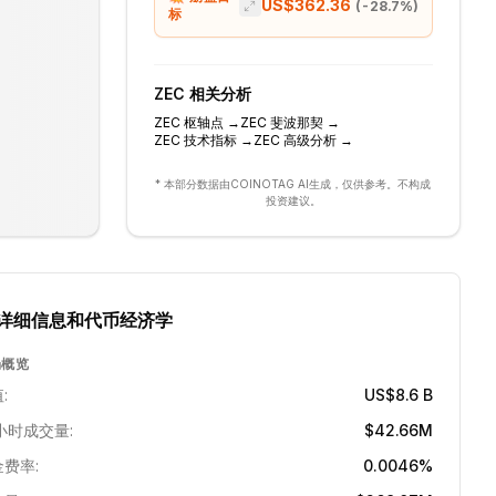
US$362.36
(
-28.7
%)
标
ZEC
相关分析
ZEC
枢轴点
→
ZEC
斐波那契
→
ZEC
技术指标
→
ZEC
高级分析
→
* 本部分数据由COINOTAG AI生成，仅供参考。不构成
投资建议。
详细信息和代币经济学
场概览
:
US$8.6 B
小时成交量:
$42.66M
费率:
0.0046%