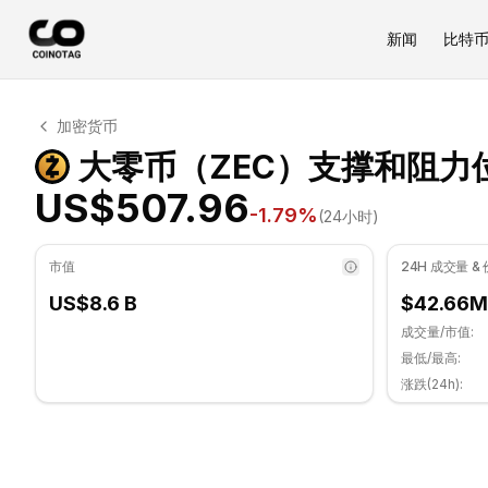
新闻
比特
大零币 技术分析
加密货币
大零币 目前交易价格为 US$507.96. RSI 指标为 54.24 处
大零币（ZEC）支撑和阻力
US$507.96
-1.79
%
(24小时)
市值
24H 成交量 &
US$8.6 B
$42.66M
成交量/市值:
最低/最高:
涨跌(24h):