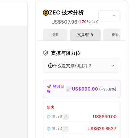
ZEC
技术分析
US$507.96
-1.79
%
(24s)
摘要
支撑/阻力
枢轴
支撑与阻力位
什么是支撑和阻力？
🚀 登月目
US$690.00
(+
35.8
%)
标
阻力
US$690.00
阻力
5
US$639.8537
阻力
4