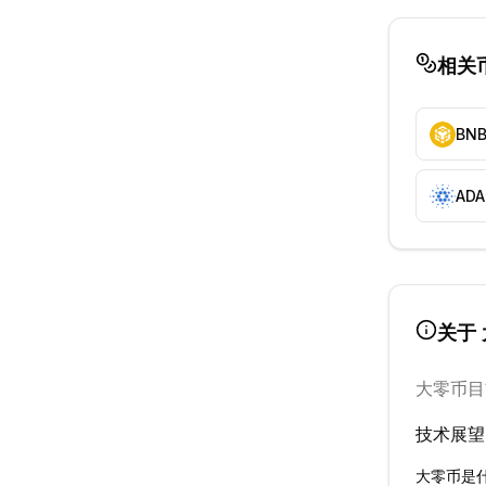
相关
BN
ADA
关于
大零币
目
技术展望
大零币
是