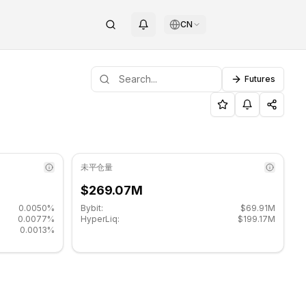
CN
Futures
37.
OINOTAG
未平仓量
$269.07M
0.0050%
Bybit:
$69.91M
0.0077%
HyperLiq:
$199.17M
0.0013%