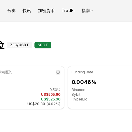
币
分类
快讯
加密货币
TradFi
指南
于中性区域. 日线趋势看涨. 重要支撑位: $501.65, 阻力位: $524.
大零币（ZEC）支撑和阻力位 - C
位
ZEC
/USDT
SPOT
 价格区间
Funding Rate
0.0046%
0.50%
Binance:
US$505.60
Bybit:
US$525.90
HyperLiq:
US$20.30
(
4.02%
)