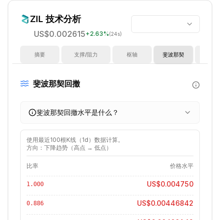
ZIL
技术分析
US$0.002615
+
2.63
%
(24s)
摘要
支撑/阻力
枢轴
斐波那契
指
斐波那契回撤
斐波那契回撤水平是什么？
使用最近
100
根K线（
1d
）数据计算。
方向：下降趋势（高点 → 低点）
比率
价格水平
US$0.004750
1.000
US$0.00446842
0.886