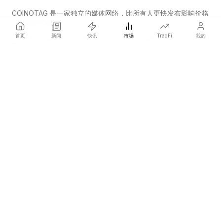
COINOTAG 是一家独立的媒体网络，比所有人更快发布影响价格
的加密货币新闻。
首页
新闻
快讯
市场
TradFi
我的
COINOTAG LLC · Shams Business Center, Sharjah, 839, UAE
Registered media organization; our content adheres to impartial
editorial standards.
平台
新闻
分类
加密货币
TradFi
指南
网站地图
公司