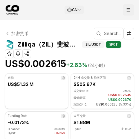
CN
Zilliqa 技术分析
加密货币
Zilliqa 目前交易价格为 US$0.002615. RSI 指标为 47.05
Zilliqa（ZIL）斐
Zilliqa（ZIL）斐波那契位
ZIL
/USDT
SPOT
US$0.002615
+
2.63
%
(24小时)
市值
24H 成交量 & 价格区间
US$51.32 M
$505.87K
成交量/市值:
0.99%
US$0.002535
最低/最高:
US$0.002670
US$0.000135
(
5.33%
)
涨跌(24h):
Funding Rate
未平仓量
-0.0173%
$1.68M
Binance:
-0.0079%
Bybit:
$1.68M
Bybit:
-0.0268%