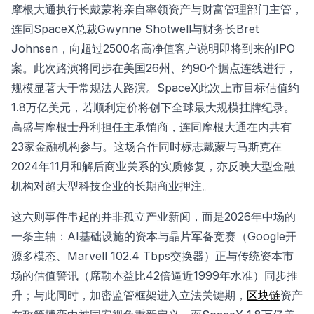
摩根大通执行长戴蒙将亲自率领资产与财富管理部门主管，
连同SpaceX总裁Gwynne Shotwell与财务长Bret
Johnsen，向超过2500名高净值客户说明即将到来的IPO
案。此次路演将同步在美国26州、约90个据点连线进行，
规模显著大于常规法人路演。SpaceX此次上市目标估值约
1.8万亿美元，若顺利定价将创下全球最大规模挂牌纪录。
高盛与摩根士丹利担任主承销商，连同摩根大通在内共有
23家金融机构参与。这场合作同时标志戴蒙与马斯克在
2024年11月和解后商业关系的实质修复，亦反映大型金融
机构对超大型科技企业的长期商业押注。
这六则事件串起的并非孤立产业新闻，而是2026年中场的
一条主轴：AI基础设施的资本与晶片军备竞赛（Google开
源多模态、Marvell 102.4 Tbps交换器）正与传统资本市
场的估值警讯（席勒本益比42倍逼近1999年水准）同步推
升；与此同时，加密监管框架进入立法关键期，
区块链
资产