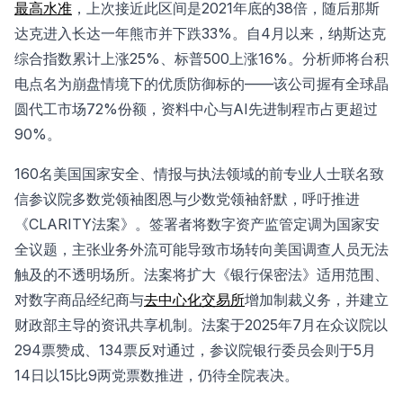
最高水准
，上次接近此区间是2021年底的38倍，随后那斯
达克进入长达一年熊市并下跌33%。自4月以来，纳斯达克
综合指数累计上涨25%、标普500上涨16%。分析师将台积
电点名为崩盘情境下的优质防御标的——该公司握有全球晶
圆代工市场72%份额，资料中心与AI先进制程市占更超过
90%。
160名美国国家安全、情报与执法领域的前专业人士联名致
信参议院多数党领袖图恩与少数党领袖舒默，呼吁推进
《CLARITY法案》。签署者将数字资产监管定调为国家安
全议题，主张业务外流可能导致市场转向美国调查人员无法
触及的不透明场所。法案将扩大《银行保密法》适用范围、
对数字商品经纪商与
去中心化交易所
增加制裁义务，并建立
财政部主导的资讯共享机制。法案于2025年7月在众议院以
294票赞成、134票反对通过，参议院银行委员会则于5月
14日以15比9两党票数推进，仍待全院表决。