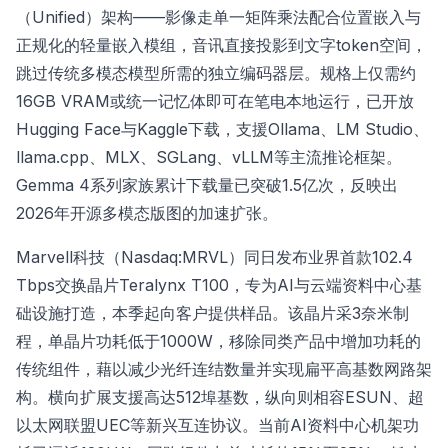
（Unified）架构——影像走单一矩阵乘法配合位置嵌入与
正规化的轻量嵌入模组，音讯直接投影到文字token空间，
跳过传统多模态模型所需的独立编码器层。规格上仅需约
16GB VRAM或统一记忆体即可在笔电本地运行，已开放
Hugging Face与Kaggle下载，支援Ollama、LM Studio、
llama.cpp、MLX、SGLang、vLLM等主流推论框架。
Gemma 4系列家族累计下载量已突破1.5亿次，反映出
2026年开源多模态版图的加速扩张。
Marvell科技（Nasdaq:MRVL）同日发布业界首款102.4
Tbps交换晶片Teralynx T100，专为AI与云端资料中心基
础设施打造，本季起向客户提供样品。该晶片采3奈米制
程，单晶片功耗低于1000W，移除同类产品中增加功耗的
传统组件，藉以减少光纤连结数量并实现扁平高基数网路架
构。横向扩展支援高达512埠基数，纵向则相容ESUN、超
以太网联盟UEC等新兴互连协议。当前AI资料中心机架功