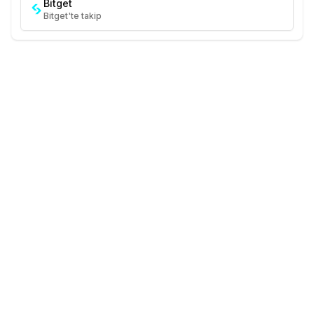
Bitget
Bitget'te takip