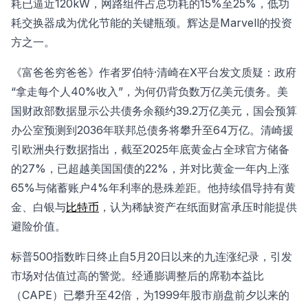
耗已逼近120kW，网路组件占总功耗的15%至25%，低功
耗交换器成为优化节能的关键瓶颈。辉达是Marvell的投资
方之一。
《富爸爸穷爸爸》作者罗伯特·清崎在X平台发文质疑：政府
“拿走每个人40%收入”，为何仍背负数万亿美元债务。美
国财政部数据显示公共债务余额约39.2万亿美元，国会预算
办公室预测到2036年联邦总债务将攀升至64万亿。清崎援
引欧洲央行数据指出，截至2025年底黄金占全球官方储备
的27%，已超越美国国债的22%，并对比黄金一年内上涨
65%与储蓄账户4%年利率的悬殊差距。他持续倡导持有黄
金、白银与
比特币
，认为稀缺资产在纸面财富承压时能提供
避险价值。
标普500指数昨日终止自5月20日以来的九连涨纪录，引发
市场对估值过高的警觉。经通膨调整后的席勒本益比
（CAPE）已攀升至42倍，为1999年股市崩盘前夕以来的