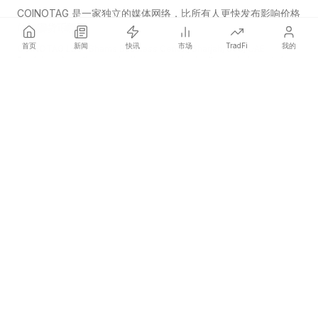
COINOTAG 是一家独立的媒体网络，比所有人更快发布影响价格
的加密货币新闻。
首页
新闻
快讯
市场
TradFi
我的
COINOTAG LLC · Shams Business Center, Sharjah, 839, UAE
Registered media organization; our content adheres to impartial
editorial standards.
平台
新闻
分类
加密货币
TradFi
指南
网站地图
公司
关于我们