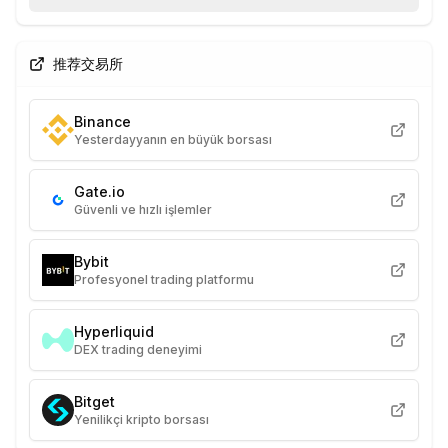
推荐交易所
Binance
Yesterdayyanın en büyük borsası
Gate.io
Güvenli ve hızlı işlemler
Bybit
Profesyonel trading platformu
Hyperliquid
DEX trading deneyimi
Bitget
Yenilikçi kripto borsası