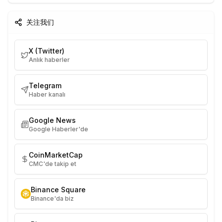
关注我们
X (Twitter)
Anlık haberler
Telegram
Haber kanalı
Google News
Google Haberler'de
CoinMarketCap
CMC'de takip et
Binance Square
Binance'da biz