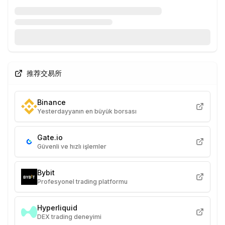
推荐交易所
Binance
Yesterdayyanın en büyük borsası
Gate.io
Güvenli ve hızlı işlemler
Bybit
Profesyonel trading platformu
Hyperliquid
DEX trading deneyimi