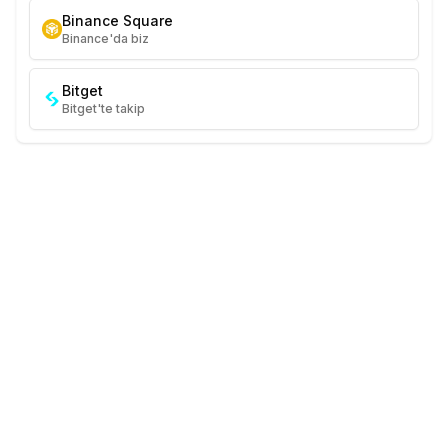
Binance Square
Binance'da biz
Bitget
Bitget'te takip