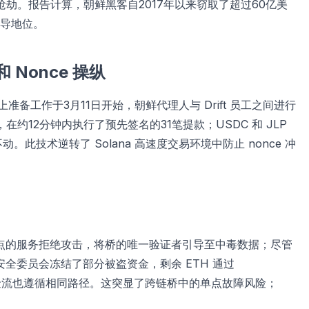
劫。报告计算，朝鲜黑客自2017年以来窃取了超过60亿美
导地位。
和 Nonce 操纵
链上准备工作于3月11日开始，朝鲜代理人与 Drift 员工之间进行
性，在约12分钟内执行了预先签名的31笔提款；USDC 和 JLP
。此技术逆转了 Solana 高速度交易环境中防止 nonce 冲
外部节点的服务拒绝攻击，将桥的唯一验证者引导至中毒数据；尽管
um 安全委员会冻结了部分被盗资金，剩余 ETH 通过
事件中的资金流也遵循相同路径。这突显了跨链桥中的单点故障风险；