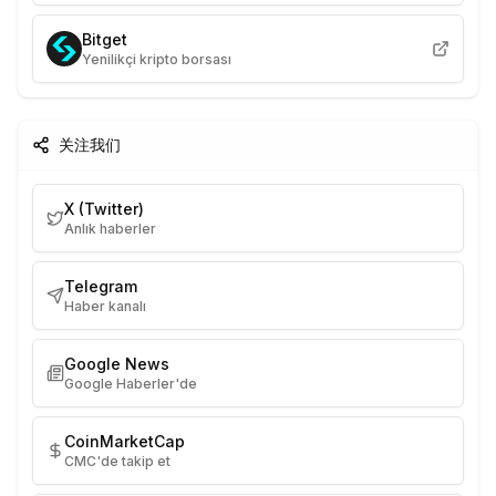
Bitget
Yenilikçi kripto borsası
关注我们
X (Twitter)
Anlık haberler
Telegram
Haber kanalı
Google News
Google Haberler'de
CoinMarketCap
CMC'de takip et